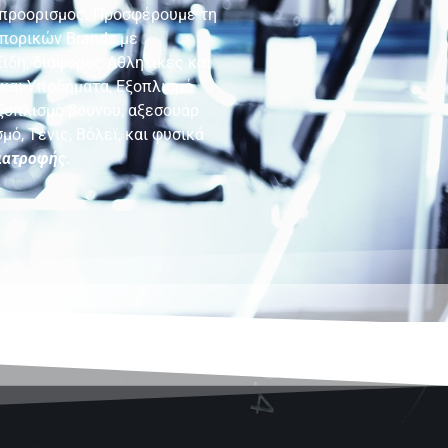
s προορισμος. Προσφέρουμε τη
πορικών Brands με
ίδη, διάφορες Αθλητικές και
και Υποδήματα, Εξοπλισμό
Εξοπλισμό βουνου, αξεσουάρ
ό, Τένις, Βόλεϊ, και φυσικά
ατροφής.