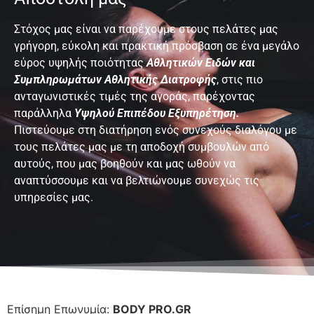
Στόχος μας είναι να παρέχουμε στους πελάτες μας
γρήγορη, εύκολη και πρακτική πρόσβαση σε ένα μεγάλο
εύρος υψηλής ποιότητας
Αθλητικών Ειδών και
Συμπληρωμάτων Αθλητικής Διατροφής
, στις πιο
ανταγωνιστικές τιμές της αγοράς, παρέχοντας
παράλληλα
Υψηλού Επιπέδου Εξυπηρέτηση.
Πιστεύουμε στη διατήρηση ενός συνεχούς διαλόγου με
τους πελάτες μας με τη αποδοχή συμβουλών από
αυτούς, που μας βοηθούν και μας ωθούν να
αναπτύσσουμε και να βελτιώνουμε συνεχώς τις
υπηρεσίες μας.
Επίσημη Επωνυμία:
BODY PRO.GR