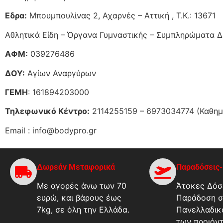
Εδρα:
Μπουμπουλίνας 2, Αχαρνές – Αττική , Τ.Κ.: 13671
Αθλητικά Είδη – Όργανα Γυμναστικής – Συμπληρώματα 
ΑΦΜ:
039276486
ΔΟΥ:
Αγίων Αναργύρων
ΓΕΜΗ
: 161894203000
Τηλεφωνικό Κέντρο:
2114255159 – 6973034774 (Καθημερ
Εmail : info@bodypro.gr
Δωρεάν Μεταφορικά
Παραδόσεις
Με αγορές άνω των 70
Άτοκες Δόσε
ευρώ, και βάρους έως
Παράδοση σ
7kg, σε όλη την Ελλάδα.
Πανελλαδικ
των προιόν