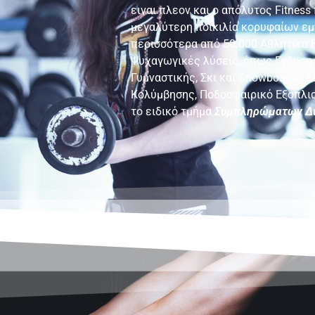
ειναι πλεον και ο απόλυτος Fitnes
μεγαλύτερη ποικιλία κορυφαίων εμ
περισσότερα από 50.000 Αθλητικά Ε
Ψυχαγωγικές λύσεις, όπως Ενδυση 
Γυμναστικής, Σκι και Snowboards, 
Κολύμβησης, Ποδοσφαιρικό Εξοπλισμ
το ειδικό τμήμα
Συμπληρώματων Δι