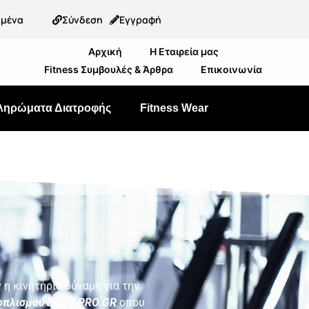
ημένα
Σύνδεση
Εγγραφή
Αρχική
Η Εταιρεία μας
Fitness Συμβουλές & Άρθρα
Επικοινωνία
ληρώματα Διατροφής
Fitness Wear
 η κινητήρια δύναμη για την
οπλισμού BODY PRO.GR
οπου