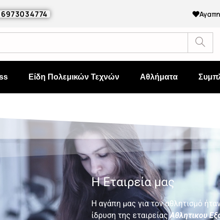
0 6973034774
Αγαπ
ss
Είδη Πολεμικών Τεχνών
Αθλήματα
Συμπ
Η Εταιρεία μας
Η αγάπη μας για τον αθλητισμό ήταν
ίδρυση της εταιρείας
Αθλητικου Εξ