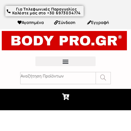
Για Τηλεφωνικές Παραγγελίες
Καλέστε μας στο +30 6973034774
Αγαπημένα
Σύνδεση
Εγγραφή
Fitness Συμβουλές & Άρθρα