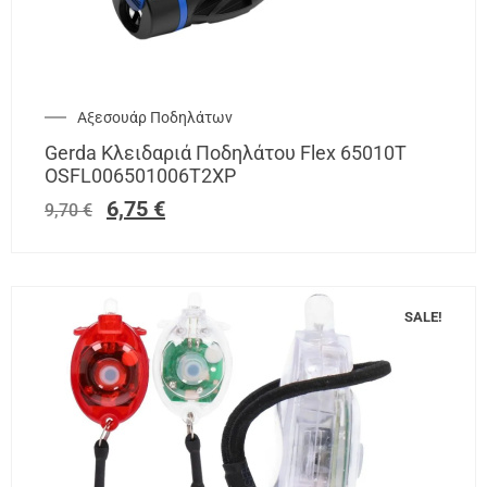
Αξεσουάρ Ποδηλάτων
Gerda Κλειδαριά Ποδηλάτου Flex 65010T
OSFL006501006T2XP
6,75
€
9,70
€
SALE!