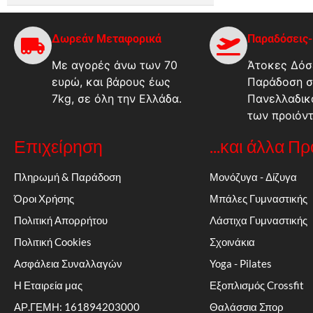
Δωρεάν Μεταφορικά
Παραδόσεις
Με αγορές άνω των 70
Άτοκες Δόσε
ευρώ, και βάρους έως
Παράδοση σ
7kg, σε όλη την Ελλάδα.
Πανελλαδικ
των προιόν
Επιχείρηση
...και άλλα Π
Πληρωμή & Παράδοση
Μονόζυγα - Δίζυγα
Όροι Χρήσης
Μπάλες Γυμναστικής
Πολιτική Απορρήτου
Λάστιχα Γυμναστικής
Πολιτική Cookies
Σχοινάκια
Ασφάλεια Συναλλαγών
Yoga - Pilates
Η Εταιρεία μας
Εξοπλισμός Crossfit
ΑΡ.ΓΕΜΗ: 161894203000
Θαλάσσια Σπορ