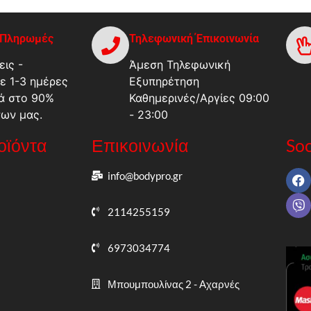
-Πληρωμές
Τηλεφωνική Έπικοινωνία
ις -
Άμεση Τηλεφωνική
ε 1-3 ημέρες
Εξυπηρέτηση
ά στο 90%
Καθημερινές/Αργίες 09:00
των μας.
- 23:00
ροϊόντα
Επικοινωνία
Soc
info@bodypro.gr
2114255159
6973034774
Μπουμπουλίνας 2 - Αχαρνές