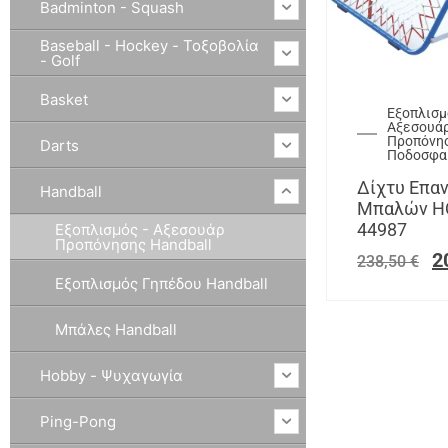
Badminton - Squash
Baseball - Hockey - Τοξοβολία
- Golf
Basket
Εξοπλισμ
Αξεσουά
Προπόνη
Darts
Ποδοσφα
Δίχτυ Επα
Handball
Μπαλών HQ
44987
Εξοπλισμός - Αξεσουάρ
Προπόνησης Handball
2
238,50
€
Εξοπλισμός Γηπέδου Handball
Μπάλες Handball
Hobby - Ψυχαγωγία
Ping-Pong