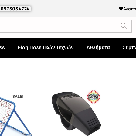
0 6973034774
Αγαπ
ss
Είδη Πολεμικών Τεχνών
Αθλήματα
Συμπ
SALE!