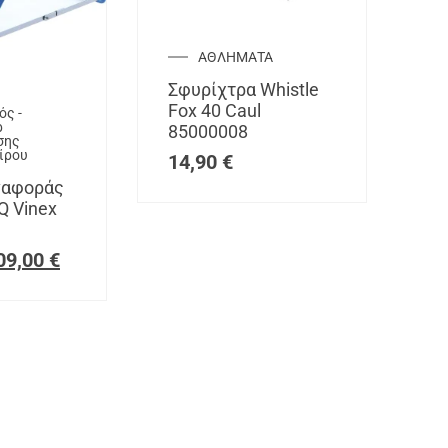
ΑΘΛΗΜΑΤΑ
Σφυρίχτρα Whistle
Fox 40 Caul
ός -
ρ
85000008
σης
ίρου
14,90
€
ναφοράς
 Vinex
09,00
€