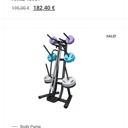
182,40
€
195,00
€
SALE!
Body Pump