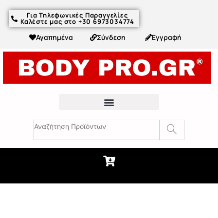
Για Τηλεφωνικές Παραγγελίες
Καλέστε μας στο +30 6973034774
Αγαπημένα
Σύνδεση
Εγγραφή
Fitness Συμβουλές & Άρθρα