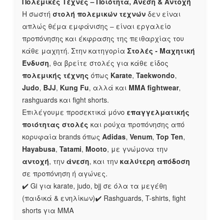
Πολεμικές Τέχνες – Ποιότητα, Άνεση & Αντοχή
Η σωστή
στολή πολεμικών τεχνών
δεν είναι
απλώς θέμα εμφάνισης – είναι εργαλείο
προπόνησης και έκφρασης της πειθαρχίας του
κάθε μαχητή. Στην κατηγορία
Στολές - Μαχητική
Ένδυση
, θα βρείτε στολές για κάθε είδος
πολεμικής τέχνης
όπως
Karate
,
Taekwondo
,
Judo
,
BJJ
,
Kung Fu
, αλλά και
MMA fightwear
,
rashguards και fight shorts.
Επιλέγουμε προσεκτικά μόνο
επαγγελματικής
ποιότητας στολές
και ρούχα προπόνησης από
κορυφαία brands όπως
Adidas
,
Venum
,
Top Ten
,
Hayabusa
,
Tatami
,
Mooto
, με γνώμονα την
αντοχή
, την
άνεση
, και την
καλύτερη απόδοση
σε προπόνηση ή αγώνες.
✔️ Gi για karate, judo, bjj σε όλα τα μεγέθη
(παιδικά & ενηλίκων)✔️ Rashguards, T-shirts, fight
shorts για MMA