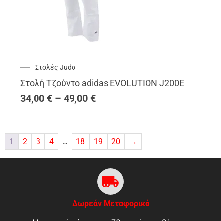
Στολές Judo
Στολή Τζούντο adidas EVOLUTION J200E
34,00
€
–
49,00
€
…
1
2
3
4
18
19
20
→
Δωρεάν Μεταφορικά