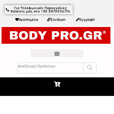
Για Τηλεφωνικές Παραγγελίες
Καλέστε μας στο +30 6973034774
Αγαπημένα
Σύνδεση
Εγγραφή
Fitness Συμβουλές & Άρθρα