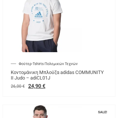
Φούτερ-Tshirts Πολεμικών Τεχνών
Κοντομάνικη Μπλούζα adidas COMMUNITY
II Judo – adiCL01J
24,90
€
26,00
€
SALE!