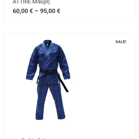
ATTIRE Μαύρη
60,00
€
–
95,00
€
SALE!