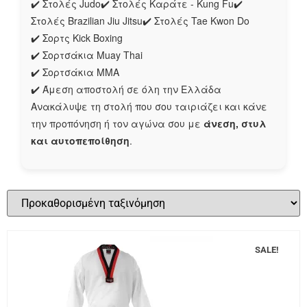
✔️ Στολές Judo✔️ Στολές Καράτε - Kung Fu✔️
Στολές Brazilian Jiu Jitsu✔️ Στολές Tae Kwon Do
✔️ Σορτς Kick Boxing
✔️ Σορτσάκια Muay Thai
✔️ Σορτσάκια MMA
✔️ Άμεση αποστολή σε όλη την Ελλάδα
Ανακάλυψε τη στολή που σου ταιριάζει και κάνε
την προπόνηση ή τον αγώνα σου με
άνεση, στυλ
και αυτοπεποίθηση
.
SALE!