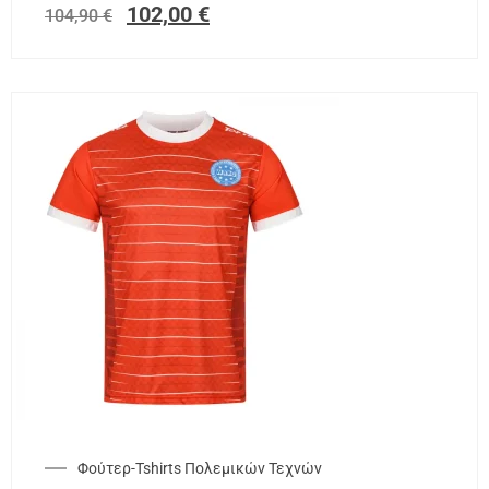
102,00
€
104,90
€
Φούτερ-Tshirts Πολεμικών Τεχνών