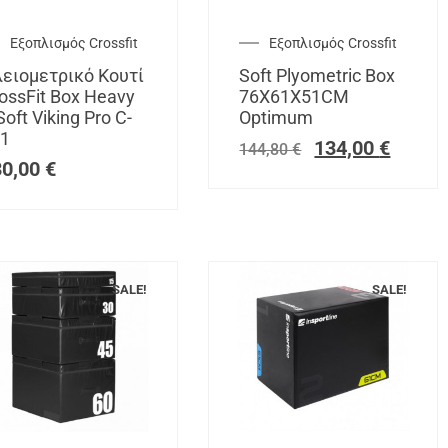
Εξοπλισμός Crossfit
Εξοπλισμός Crossfit
ειομετρικό Κουτί
Soft Plyometric Box
ossFit Box Heavy
76X61X51CM
Soft Viking Pro C-
Optimum
1
134,00
€
144,80
€
30,00
€
SALE!
SALE!