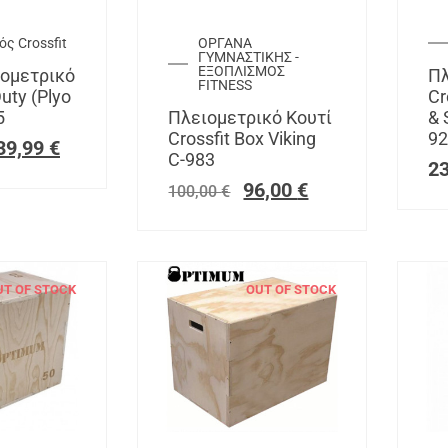
ς Crossfit
ΟΡΓΑΝΑ
ΓΥΜΝΑΣΤΙΚΗΣ -
ΕΞΟΠΛΙΣΜΟΣ
ιομετρικό
Πλ
FITNESS
uty (Plyo
Cr
5
Πλειομετρικό Κουτί
& 
Crossfit Box Viking
92
39,99
€
C-983
2
96,00
€
100,00
€
UT OF STOCK
OUT OF STOCK