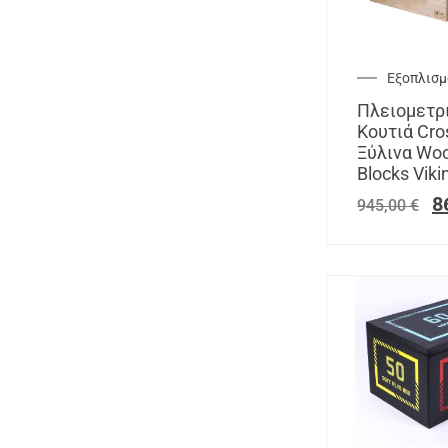
Εξοπλισμό
Πλειομετρ
Κουτιά Cros
Ξύλινα Woo
Blocks Viki
8
945,00
€