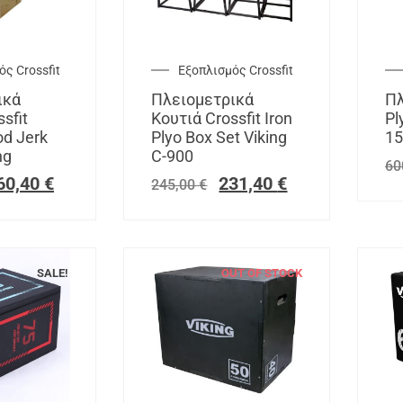
ς Crossfit
Εξοπλισμός Crossfit
ικά
Πλειομετρικά
Πλ
sfit
Κουτιά Crossfit Iron
Pl
d Jerk
Plyo Box Set Viking
15
ng
C-900
60
60,40
€
231,40
€
245,00
€
SALE!
OUT OF STOCK