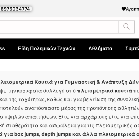
0 6973034774
Αγαπ
ss
Είδη Πολεμικών Τεχνών
Αθλήματα
Συμπ
λειομετρικά Κουτιά για Γυμναστική & Ανάπτυξη Δύ
ψε την κορυφαία συλλογή από
πλειομετρικά κουτιά
πο
και της ταχύτητας, καθώς και για βελτίωση της συνολι
ποτελούν αναπόσπαστο μέρος της προπόνησης αθλητών,
 υψηλών απαιτήσεων. Είτε για αρχάριους είτε για επ
κή σταθερότητα και ασφάλεια για τις πλειομετρικές α
ά για box jumps, depth jumps και άλλα πλειομετρικά