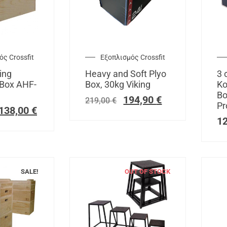
ς Crossfit
Εξοπλισμός Crossfit
ing
Heavy and Soft Plyo
3 
 Box AHF-
Box, 30kg Viking
Κο
Bo
194,90
€
219,00
€
Pr
138,00
€
1
SALE!
OUT OF STOCK