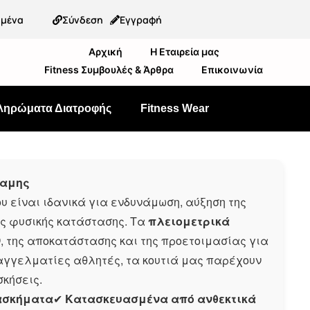
ημένα
Σύνδεση
Εγγραφή
Αρχική
Η Εταιρεία μας
Fitness Συμβουλές & Άρθρα
Επικοινωνία
ληρώματα Διατροφής
Fitness Wear
ναμης
υ είναι ιδανικά για ενδυνάμωση, αύξηση της
κής φυσικής κατάστασης. Τα
πλειομετρικά
 της αποκατάστασης και της προετοιμασίας για
αγγελματίες αθλητές, τα κουτιά μας παρέχουν
σκήσεις.
 ασκήματα
✔
Κατασκευασμένα από ανθεκτικά