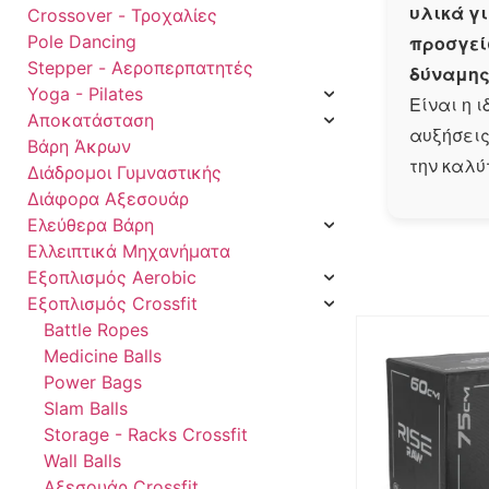
υλικά γ
Crossover - Τροχαλίες
Pole Dancing
προσγε
Stepper - Αεροπερπατητές
δύναμης 
Yoga - Pilates
Είναι η 
Αποκατάσταση
αυξήσεις
Βάρη Άκρων
την καλύ
Διάδρομοι Γυμναστικής
Διάφορα Αξεσουάρ
Ελεύθερα Βάρη
Ελλειπτικά Μηχανήματα
Εξοπλισμός Aerobic
Εξοπλισμός Crossfit
Battle Ropes
Medicine Balls
Power Bags
Slam Balls
Storage - Racks Crossfit
Wall Balls
Αξεσουάρ Crossfit