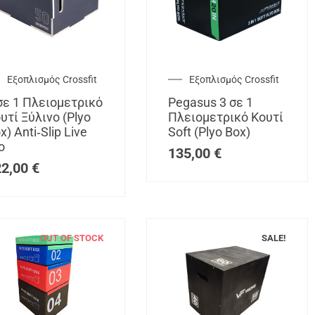
Εξοπλισμός Crossfit
Εξοπλισμός Crossfit
σε 1 Πλειομετρικό
Pegasus 3 σε 1
υτί Ξύλινο (Plyo
Πλειομετρικό Κουτί
x) Anti‑Slip Live
Soft (Plyo Box)
o
135,00
€
22,00
€
OUT OF STOCK
SALE!