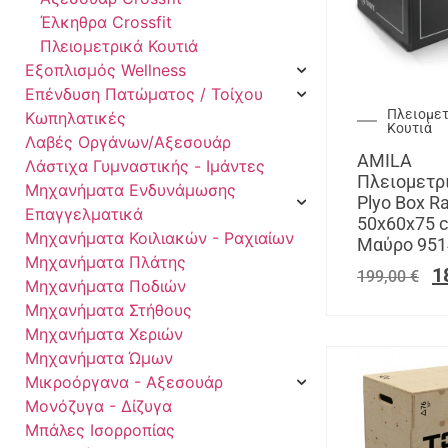
Έλκηθρα Crossfit
Πλειομετρικά Κουτιά
Εξοπλισμός Wellness
Επένδυση Πατώματος / Τοίχου
Πλειομετ
Κωπηλατικές
Κουτιά
Λαβές Οργάνων/Αξεσουάρ
AMILA
Λάστιχα Γυμναστικής - Ιμάντες
Πλειομετρ
Μηχανήματα Ενδυνάμωσης
Plyo Box R
Επαγγελματικά
50x60x75 
Μηχανήματα Κοιλιακών - Ραχιαίων
Μαύρο 951
Μηχανήματα Πλάτης
1
199,00
€
Μηχανήματα Ποδιών
Μηχανήματα Στήθους
Μηχανήματα Χεριών
Μηχανήματα Ώμων
Μικροόργανα - Αξεσουάρ
Μονόζυγα - Δίζυγα
Μπάλες Ισορροπίας