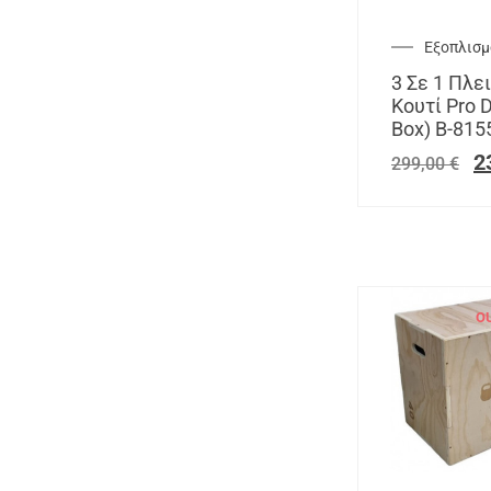
Εξοπλισμό
3 Σε 1 Πλε
Κουτί Pro D
Box) Β-815
2
299,00
€
O