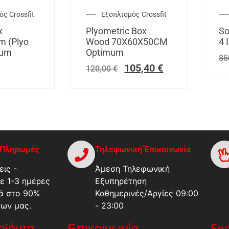
ς Crossfit
Εξοπλισμός Crossfit
x
Plyometric Box
So
m (Plyo
Wood 70X60X50CM
4 
mum
Optimum
85
105,40
€
120,00
€
-Πληρωμές
Τηλεφωνική Έπικοινωνία
ις -
Άμεση Τηλεφωνική
ε 1-3 ημέρες
Εξυπηρέτηση
ά στο 90%
Καθημερινές/Αργίες 09:00
των μας.
- 23:00
ροϊόντα
Επικοινωνία
Soc