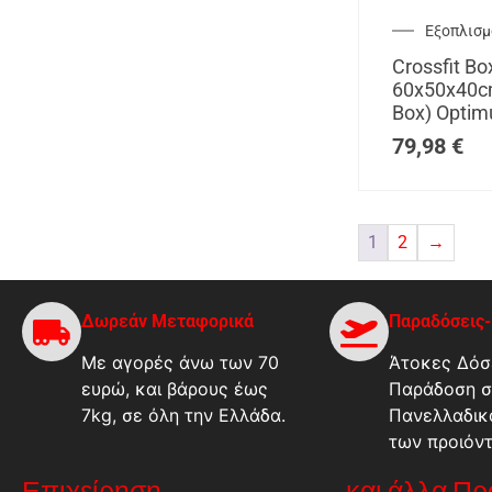
Εξοπλισμό
Crossfit Bo
60x50x40c
Box) Opti
79,98
€
1
2
→
Δωρεάν Μεταφορικά
Παραδόσεις
Με αγορές άνω των 70
Άτοκες Δόσε
ευρώ, και βάρους έως
Παράδοση σ
7kg, σε όλη την Ελλάδα.
Πανελλαδικ
των προιόν
Επιχείρηση
...και άλλα Π