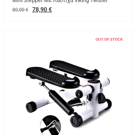
Mini Stepper Με Λάστιχα Viking Twister
78,90
€
80,00
€
OUT OF STOCK