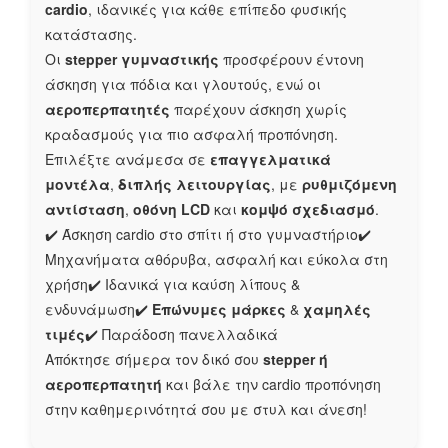
cardio
, ιδανικές για κάθε επίπεδο φυσικής
κατάστασης.
Οι
stepper γυμναστικής
προσφέρουν έντονη
άσκηση για πόδια και γλουτούς, ενώ οι
αεροπερπατητές
παρέχουν άσκηση χωρίς
κραδασμούς για πιο ασφαλή προπόνηση.
Επιλέξτε ανάμεσα σε
επαγγελματικά
μοντέλα
,
διπλής λειτουργίας
, με
ρυθμιζόμενη
αντίσταση
,
οθόνη LCD
και
κομψό σχεδιασμό
.
✔️ Άσκηση cardio στο σπίτι ή στο γυμναστήριο✔️
Μηχανήματα αθόρυβα, ασφαλή και εύκολα στη
χρήση✔️ Ιδανικά για καύση λίπους &
ενδυνάμωση✔️
Επώνυμες μάρκες
&
χαμηλές
τιμές
✔️ Παράδοση πανελλαδικά
Απόκτησε σήμερα τον δικό σου
stepper ή
αεροπερπατητή
και βάλε την cardio προπόνηση
στην καθημερινότητά σου με στυλ και άνεση!