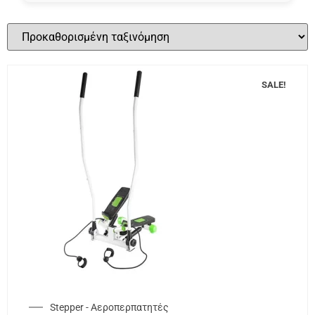
SALE!
Stepper - Αεροπερπατητές