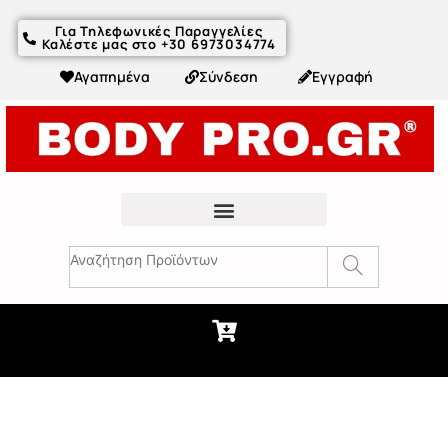
Για Τηλεφωνικές Παραγγελίες
Καλέστε μας στο +30 6973034774
Αγαπημένα
Σύνδεση
Εγγραφή
Fitness Συμβουλές & Άρθρα