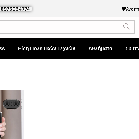
0 6973034774
Αγαπ
ss
Είδη Πολεμικών Τεχνών
Αθλήματα
Συμπ