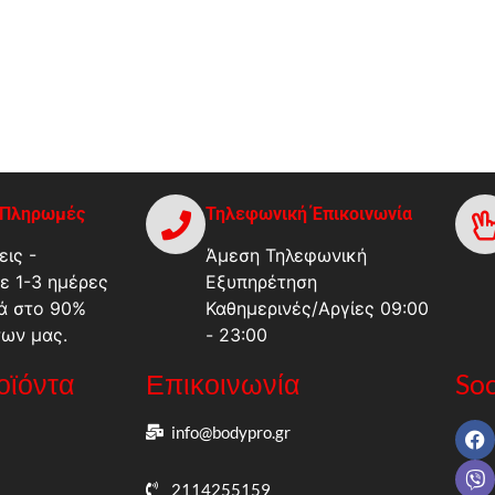
-Πληρωμές
Τηλεφωνική Έπικοινωνία
ις -
Άμεση Τηλεφωνική
ε 1-3 ημέρες
Εξυπηρέτηση
ά στο 90%
Καθημερινές/Αργίες 09:00
των μας.
- 23:00
ροϊόντα
Επικοινωνία
Soc
info@bodypro.gr
2114255159