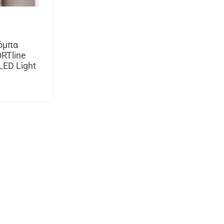
όμπα
RTline
LED Light