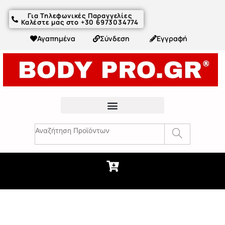
Για Τηλεφωνικές Παραγγελίες
Καλέστε μας στο +30 6973034774
Αγαπημένα
Σύνδεση
Εγγραφή
Fitness Συμβουλές & Άρθρα