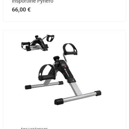
Insportline Pynero
66,00
€