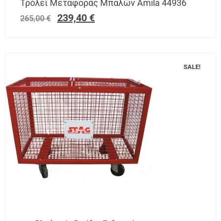
Τρόλεϊ Μεταφοράς Μπαλών Amila 44936
239,40
€
265,00
€
SALE!