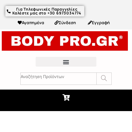
Για Τηλεφωνικές Παραγγελίες
Καλέστε μας στο +30 6973034774
Αγαπημένα
Σύνδεση
Εγγραφή
Fitness Συμβουλές & Άρθρα