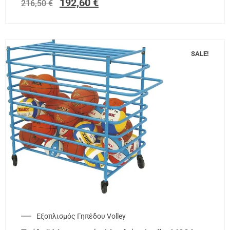
192,60
€
216,50
€
SALE!
Εξοπλισμός Γηπέδου Volley