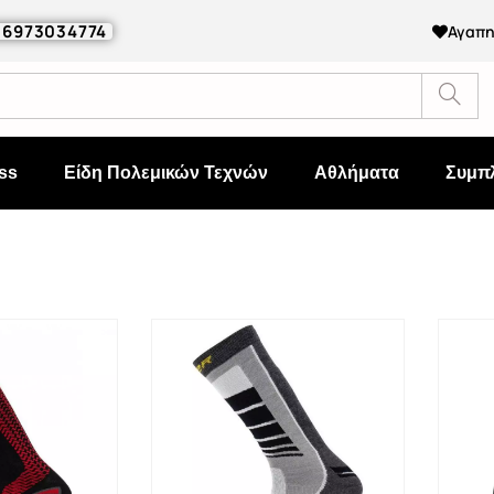
0 6973034774
Αγαπ
ss
Είδη Πολεμικών Τεχνών
Αθλήματα
Συμπ