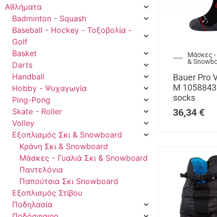
Αθλήματα
Badminton - Squash
Baseball - Hockey - Τοξοβολία -
Golf
Basket
Μάσκες -
& Snowb
Darts
Handball
Bauer Pro V
M 1058843
Hobby - Ψυχαγωγία
socks
Ping-Pong
Skate - Roller
36,34
€
Volley
Εξοπλισμός Σκι & Snowboard
Κράνη Σκι & Snowboard
Μάσκες - Γυαλιά Σκι & Snowboard
Παντελόνια
Παπούτσια Σκι Snowboard
Εξοπλισμός Στίβου
Ποδηλασία
Ποδόσφαιρο