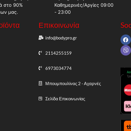
ά στο 90%
Καθημερινές/Αργίες 09:00
των μας.
- 23:00
ροϊόντα
Επικοινωνία
Soc
info@bodypro.gr
2114255159
6973034774
Μπουμπουλίνας 2 - Αχαρνές
Σελίδα Επικοινωνίας