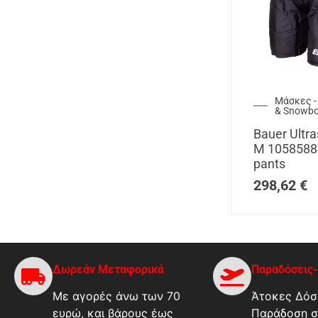
Μάσκες -
& Snowb
Bauer Ultra
M 1058588
pants
298,62
€
Δωρεάν Μεταφορικά
Παραδόσεις
Με αγορές άνω των 70
Άτοκες Δόσε
ευρώ, και βάρους έως
Παράδοση σ