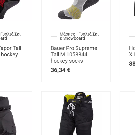
 Γυαλιά Σκι
Μάσκες - Γυαλιά Σκι
oard
& Snowboard
apor Tall
Bauer Pro Supreme
Ho
 hockey
Tall M 1058844
X 
hockey socks
8
36,34
€