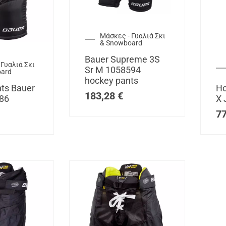
Μάσκες - Γυαλιά Σκι
& Snowboard
Bauer Supreme 3S
 Γυαλιά Σκι
Sr M 1058594
oard
hockey pants
ts Bauer
Ho
183,28
€
186
X 
7