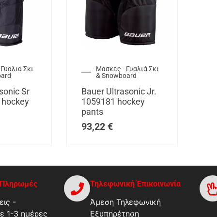
 Γυαλιά Σκι
Μάσκες - Γυαλιά Σκι
oard
& Snowboard
sonic Sr
Bauer Ultrasonic Jr.
 hockey
1059181 hockey
pants
93,22
€
-Πληρωμές
Τηλεφωνική Έπικοινωνία
ις -
Άμεση Τηλεφωνική
ε 1-3 ημέρες
Εξυπηρέτηση