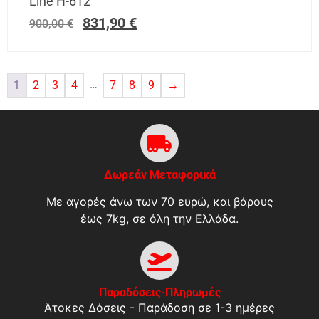
Line H-612
831,90
€
900,00
€
…
1
2
3
4
7
8
9
→
Δωρεάν Μεταφορικά
Με αγορές άνω των 70 ευρώ, και βάρους
έως 7kg, σε όλη την Ελλάδα.
Παραδόσεις-Πληρωμές
Άτοκες Δόσεις - Παράδοση σε 1-3 ημέρες