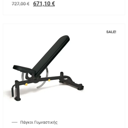
671,10
€
727,00
€
SALE!
Πάγκοι Γυμναστικής