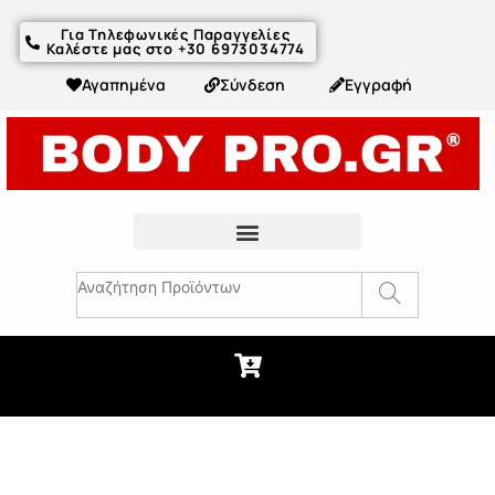
Για Τηλεφωνικές Παραγγελίες
Καλέστε μας στο +30 6973034774
Αγαπημένα
Σύνδεση
Εγγραφή
Fitness Συμβουλές & Άρθρα