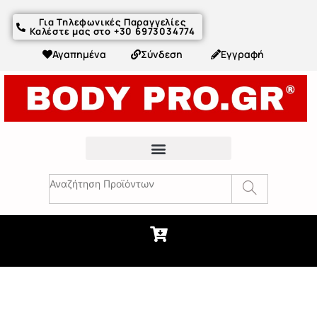
Για Τηλεφωνικές Παραγγελίες
Καλέστε μας στο +30 6973034774
Αγαπημένα
Σύνδεση
Εγγραφή
Fitness Συμβουλές & Άρθρα