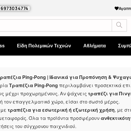
0 6973034774
Αγαπ
ss
Είδη Πολεμικών Τεχνών
Αθλήματα
Συμπ
ραπέζια Ping-Pong | Ιδανικά για Προπόνηση & Ψυχα
ορία
Τραπέζια Ping-Pong
περιλαμβάνει προσεκτικά επιλ
ς μέχρι προχωρημένους. Αν ψάχνεις
τραπέζι για Πινγ
ή τον επαγγελματικό χώρο, είσαι στο σωστό μέρος.
υμε
τραπέζια για εσωτερική ή εξωτερική χρήση
, με σ
 μεταφοράς. Όλα τα προϊόντα προσφέρουν
ανθεκτικότη
τήσεις του σύγχρονου παιχνιδιού.