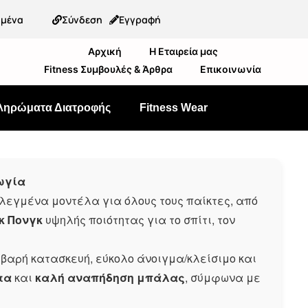
ημένα
Σύνδεση
Εγγραφή
Αρχική
Η Εταιρεία μας
Fitness Συμβουλές & Άρθρα
Επικοινωνία
ληρώματα Διατροφής
Fitness Wear
γωγία
εγμένα μοντέλα για όλους τους παίκτες, από
κ Πονγκ
υψηλής ποιότητας για το σπίτι, τον
τιβαρή κατασκευή, εύκολο άνοιγμα/κλείσιμο και
τα
και
καλή αναπήδηση μπάλας
, σύμφωνα με