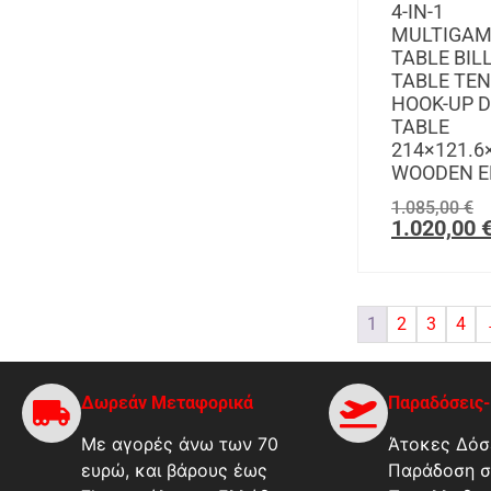
4-IN-1
MULTIGAM
TABLE BIL
TABLE TEN
HOOK-UP D
TABLE
214×121.6
WOODEN E
1.085,00
€
1.020,00
1
2
3
4
Δωρεάν Μεταφορικά
Παραδόσεις
Με αγορές άνω των 70
Άτοκες Δόσε
ευρώ, και βάρους έως
Παράδοση σ