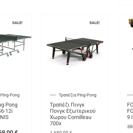
SALE!
SALE!
 Ping-Pong
Τραπέζια Ping-Pong
ng Pong
Τραπέζι Πινγκ
F
6-12i
Πονγκ Εξωτερικού
F
NIS
Χωρου Cornilleau
9 
700x
38
69,00
€
1.680,00
€