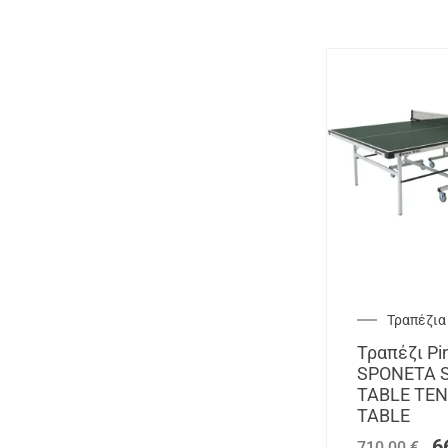
Τραπέζια
Τραπέζι Pi
SPONETA S
TABLE TEN
TABLE
6
710,00
€