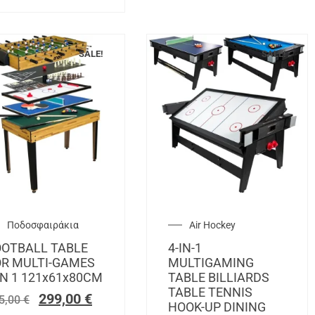
SALE!
SALE!
Ποδοσφαιράκια
Air Hockey
OOTBALL TABLE
4-IN-1
OR MULTI-GAMES
MULTIGAMING
IN 1 121x61x80CM
TABLE BILLIARDS
TABLE TENNIS
299,00
€
5,00
€
HOOK-UP DINING