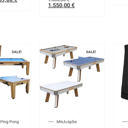
1.550,00
€
SALE!
SALE!
 Ping-Pong
Μπιλιάρδα