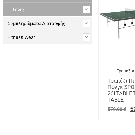
Τένις
Συμπληρώματα Διατροφής
Fitness Wear
Τραπέζια
Τραπέζι Πι
Πονγκ SPO
26i TABLE
TABLE
5
570,00
€