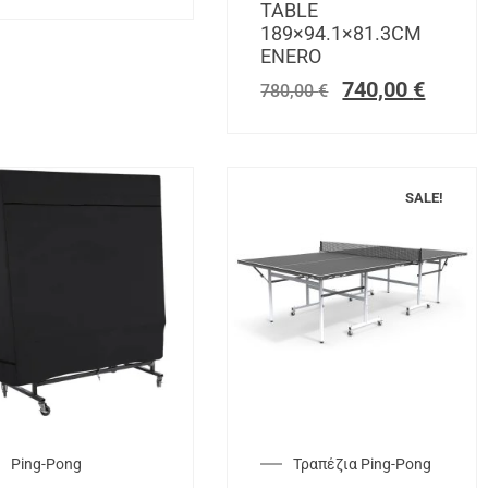
TABLE
189×94.1×81.3CM
ENERO
740,00
€
780,00
€
SALE!
Ping-Pong
Τραπέζια Ping-Pong