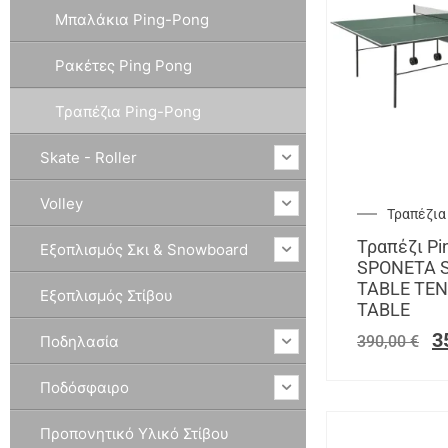
Μπαλάκια Ping-Pong
Ρακέτες Ping Pong
Τραπέζια Ping-Pong
Skate - Roller
Volley
Τραπέζια
Τραπέζι Pi
Εξοπλισμός Σκι & Snowboard
SPONETA S
TABLE TEN
Εξοπλισμός Στίβου
TABLE
3
Ποδηλασία
390,00
€
Ποδόσφαιρο
Προπονητικό Υλικό Στίβου