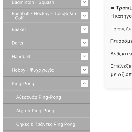
Badminton - Squash
➡️
Τραπέ
Baseball - Hockey - Τοξοβολία
Η κατηγο
- Golf
Τραπέζι
Basket
Πτυσσόμ
Darts
Ανθεκτικ
Handball
Επέλεξε 
Hobby - Ψυχαγωγία
με αξιοπ
Ping-Pong
Αξεσουάρ Ping-Pong
Δίχτυα Ping-Pong
Θήκες & Τσάντες Ping Pong