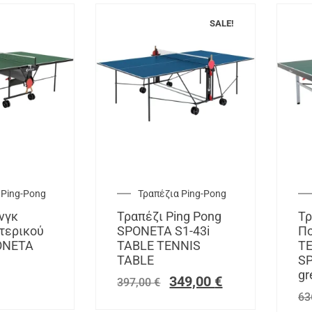
SALE!
 Ping-Pong
Τραπέζια Ping-Pong
νγκ
Τραπέζι Ping Pong
Τρ
τερικού
SPONETA S1-43i
Πο
ONETA
TABLE TENNIS
TE
TABLE
SP
gr
349,00
€
397,00
€
63