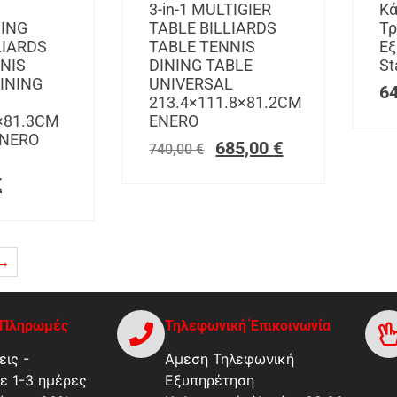
3-in-1 MULTIGIER
Κά
ING
TABLE BILLIARDS
Τρ
LIARDS
TABLE TENNIS
Εξ
NIS
DINING TABLE
St
INING
UNIVERSAL
6
213.4×111.8×81.2CM
×81.3CM
ENERO
NERO
685,00
€
740,00
€
€
→
-Πληρωμές
Τηλεφωνική Έπικοινωνία
ις -
Άμεση Τηλεφωνική
ε 1-3 ημέρες
Εξυπηρέτηση