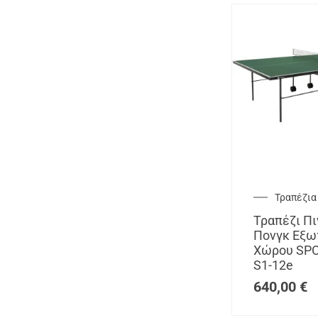
Τραπέζια
Τραπέζι Πι
Πονγκ Εξω
Χώρου SP
S1-12e
640,00
€