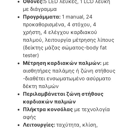
Οθόνες:
5 LED λευκές, 1 LCD λευκή
με διάγραμμα
Προγράμματα:
1 manual, 24
προκαθορισμένα, 4 στόχου, 4
χρήστη, 4 ελέγχου καρδιακού
παλμού, λειτουργία μέτρησης λίπους
(δείκτης μάζας σώματος-body fat
tester)
Μέτρηση καρδιακών παλμών:
με
αισθητήρες παλάμης ή ζώνη στήθους
-διαθέτει ενσωματωμένο ασύρματο
δέκτη παλμών
Περιλαμβάνεται ζώνη στήθους
καρδιακών παλμών
Πλήκτρα κονσόλας
με τεχνολογία
αφής
Λειτουργίες:
ταχύτητα, κλίση,