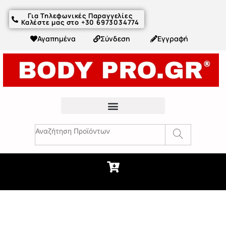
Για Τηλεφωνικές Παραγγελίες
Καλέστε μας στο +30 6973034774
Αγαπημένα
Σύνδεση
Εγγραφή
Fitness Συμβουλές & Άρθρα