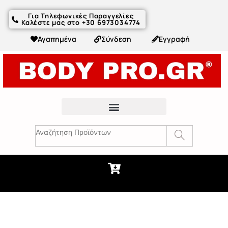
Για Τηλεφωνικές Παραγγελίες
Καλέστε μας στο +30 6973034774
Αγαπημένα
Σύνδεση
Εγγραφή
Fitness Συμβουλές & Άρθρα