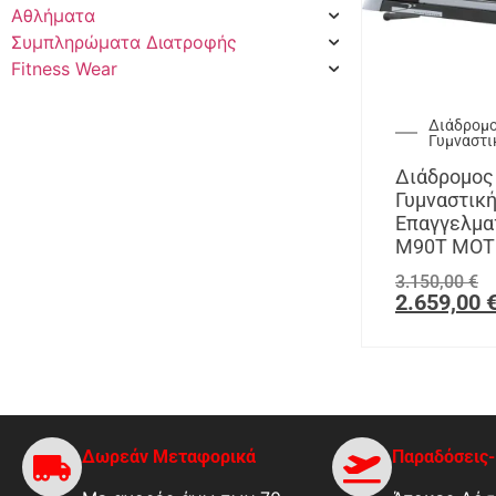
Αθλήματα
Συμπληρώματα Διατροφής
Fitness Wear
Διάδρομο
Γυμναστι
Διάδρομος
Γυμναστικ
Επαγγελμα
M90T MOT
3.150,00
€
2.659,00
Δωρεάν Μεταφορικά
Παραδόσεις