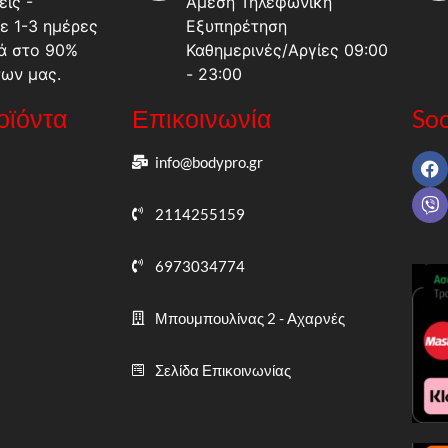
ις -
Άμεση Τηλεφωνική
ε 1-3 ημέρες
Εξυπηρέτηση
ά στο 90%
Καθημερινές/Αργίες 09:00
των μας.
- 23:00
ροϊόντα
Επικοινωνία
Soc
info@bodypro.gr
2114255159
6973034774
Μπουμπουλίνας 2 - Αχαρνές
Σελίδα Επικοινωνίας