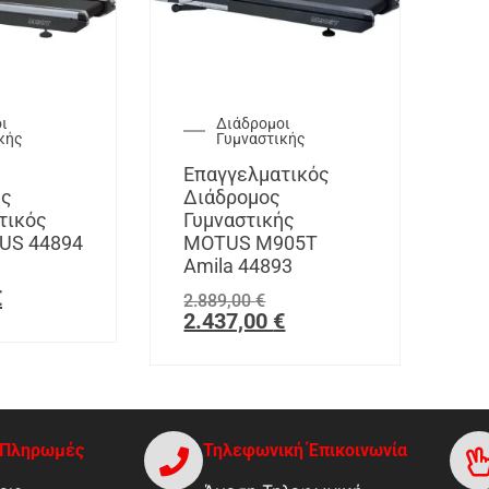
ι
Διάδρομοι
κής
Γυμναστικής
Επαγγελματικός
ής
Διάδρομος
τικός
Γυμναστικής
US 44894
MOTUS M905T
Amila 44893
€
2.889,00
€
2.437,00
€
-Πληρωμές
Τηλεφωνική Έπικοινωνία