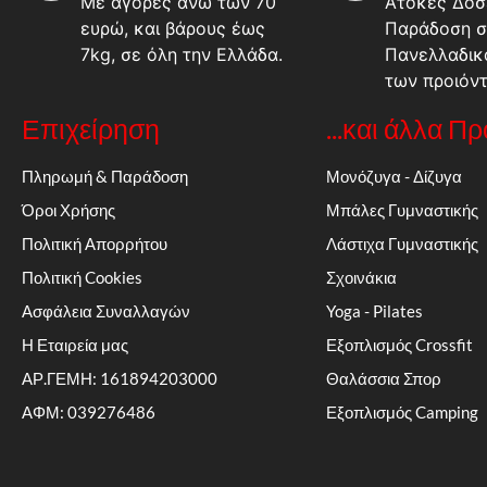
Με αγορές άνω των 70
Άτοκες Δόσε
ευρώ, και βάρους έως
Παράδοση σ
7kg, σε όλη την Ελλάδα.
Πανελλαδικ
των προιόν
Επιχείρηση
...και άλλα Π
Πληρωμή & Παράδοση
Μονόζυγα - Δίζυγα
Όροι Χρήσης
Μπάλες Γυμναστικής
Πολιτική Απορρήτου
Λάστιχα Γυμναστικής
Πολιτική Cookies
Σχοινάκια
Ασφάλεια Συναλλαγών
Yoga - Pilates
Η Εταιρεία μας
Εξοπλισμός Crossfit
ΑΡ.ΓΕΜΗ: 161894203000
Θαλάσσια Σπορ
ΑΦΜ: 039276486
Εξοπλισμός Camping