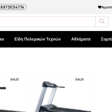
0 6973034774
Αγαπ
ss
Είδη Πολεμικών Τεχνών
Αθλήματα
Συμπ
SALE!
SALE!