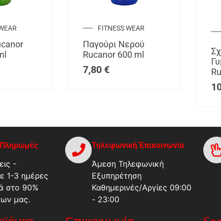
 WEAR
FITNESS WEAR
ucanor
Παγούρι Νερού
Σχ
ml
Rucanor 600 ml
Γυ
7,80
€
Ru
1
-Πληρωμές
Τηλεφωνική Έπικοινωνία
ις -
Άμεση Τηλεφωνική
ε 1-3 ημέρες
Εξυπηρέτηση
ά στο 90%
Καθημερινές/Αργίες 09:00
των μας.
- 23:00
ροϊόντα
Επικοινωνία
Soc