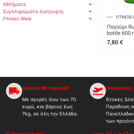
Αθλήματα
Συμπληρώματα Διατροφής
FITNESS
Fitness Wear
Παγούρι R
bottle 600 
7,80
€
Δωρεάν Μεταφορικά
Παραδόσεις
Με αγορές άνω των 70
Άτοκες Δόσε
ευρώ, και βάρους έως
Παράδοση σ
7kg, σε όλη την Ελλάδα.
Πανελλαδικ
των προιόν
Επιχείρηση
...και άλλα Π