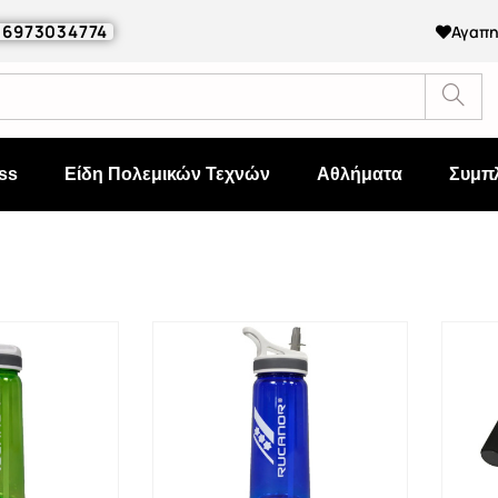
0 6973034774
Αγαπ
ss
Είδη Πολεμικών Τεχνών
Αθλήματα
Συμπ