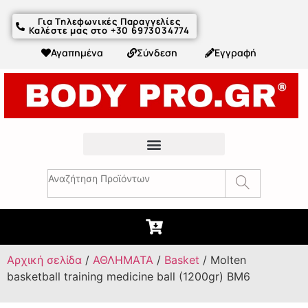
Για Τηλεφωνικές Παραγγελίες
Καλέστε μας στο +30 6973034774
Αγαπημένα
Σύνδεση
Εγγραφή
Fitness Συμβουλές & Άρθρα
Αρχική σελίδα
/
ΑΘΛΗΜΑΤΑ
/
Basket
/ Molten
basketball training medicine ball (1200gr) BM6