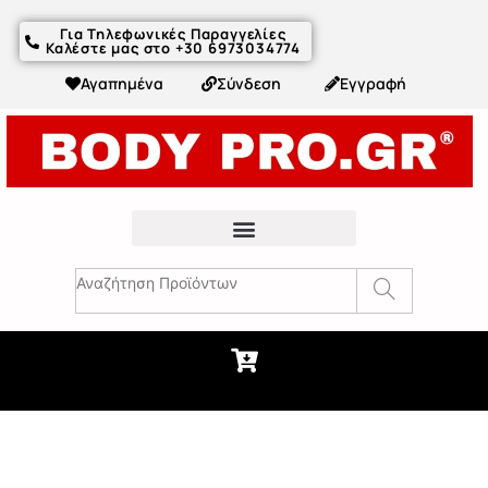
Για Τηλεφωνικές Παραγγελίες
Καλέστε μας στο +30 6973034774
Αγαπημένα
Σύνδεση
Εγγραφή
Fitness Συμβουλές & Άρθρα