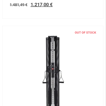
1.217,00
€
1.481,49
€
OUT OF STOCK