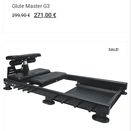
Glute Master G3
271,00
€
299,90
€
SALE!