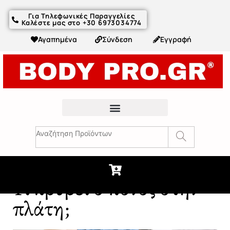
Για Τηλεφωνικές Παραγγελίες
Καλέστε μας στο +30 6973034774
Αγαπημένα
Σύνδεση
Εγγραφή
Fitness Συμβουλές & Άρθρα
Τι κρύβει ο πόνος στην
πλάτη;