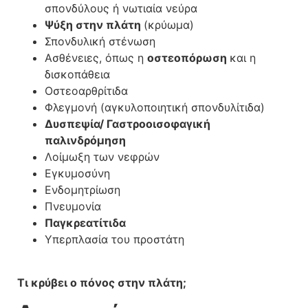
σπονδύλους ή νωτιαία νεύρα
Ψύξη στην πλάτη
(κρύωμα)
Σπονδυλική στένωση
Ασθένειες, όπως η
οστεοπόρωση
και η
δισκοπάθεια
Οστεοαρθρίτιδα
Φλεγμονή (αγκυλοποιητική σπονδυλίτιδα)
Δυσπεψία/ Γαστροοισοφαγική
παλινδρόμηση
Λοίμωξη των νεφρών
Εγκυμοσύνη
Ενδομητρίωση
Πνευμονία
Παγκρεατίτιδα
Υπερπλασία του προστάτη
Τι κρύβει ο πόνος στην πλάτη;