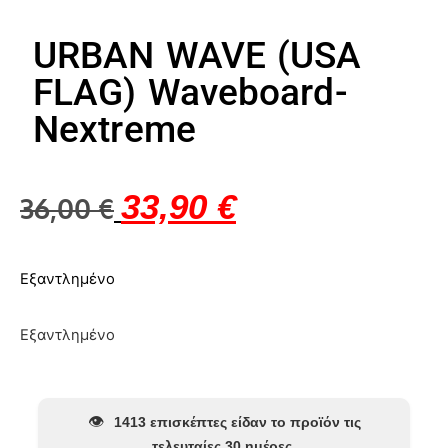
URBAN WAVE (USA
FLAG) Waveboard-
Nextreme
33,90
€
36,00
€
Εξαντλημένο
Εξαντλημένο
👁️
1413 επισκέπτες είδαν το προϊόν τις
τελευταίες 30 ημέρες.