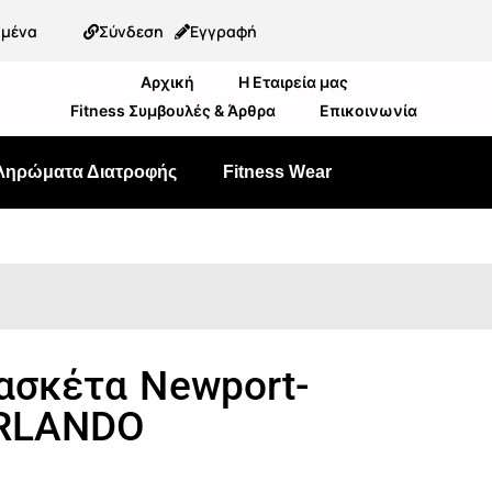
ημένα
Σύνδεση
Εγγραφή
Αρχική
Η Εταιρεία μας
Fitness Συμβουλές & Άρθρα
Επικοινωνία
ληρώματα Διατροφής
Fitness Wear
σκέτα Newport-
RLANDO