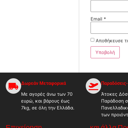
Email
*
Αποθήκευσε το
Δωρεάν Μεταφορικά
Παραδόσεις
Με αγορές άνω των 70
Άτοκες Δόσε
ευρώ, και βάρους έως
Παράδοση σ
7kg, σε όλη την Ελλάδα.
Πανελλαδικ
των προιόν
Επιχείρηση
...και άλλα Π