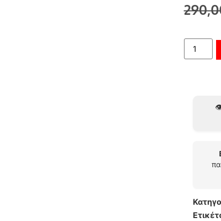
290,
👁
πα
Κατηγο
Ετικέτ