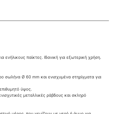
α ενήλικους παίκτες. Ιδανική για εξωτερική χρήση.
ρο σωλήνα Ø 60 mm και ενισχυμένα στηρίγματα για
επιθυμητό ύψος.
ενισχυτικές μεταλλικές ράβδους και σκληρό
τινό μέρος, που γεμίζουν με νερό ή άμμο για