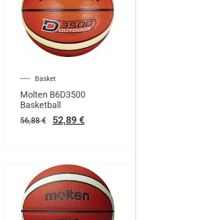
Basket
Molten B6D3500
Basketball
52,89
€
56,88
€