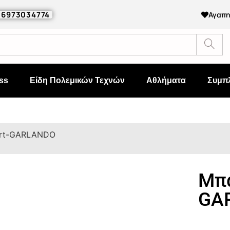
0 6973034774
Αγαπ
ss
Είδη Πολεμικών Τεχνών
Αθλήματα
Συμπ
rt-GARLANDO
Μπα
GA