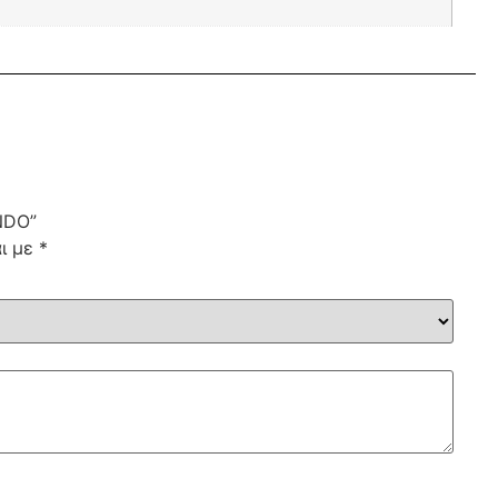
NDO”
αι με
*