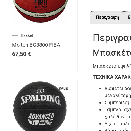
Περιγραφή
Ε
Περιγρ
Basket
Molten BG3800 FIBA
Μπασκέτ
67,50
€
Μπασκέτα υψηλής
ΤΕΧΝΙΚΑ ΧΑΡΑΚ
Διαθέτει δ
SALE!
μεγαλύτερη
Συμπεριλαμ
Ταμπλό: σχ
χαλύβδινο 
Δίχτυ: πολυ
Βάση: μαύρ