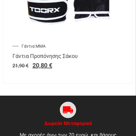
Γάντια ΜΜΑ
Γάντια Προπόνησης Σάκου
20,80
€
21,90
€
Δωρεάν Μεταφορικά
Με αγορές άνω των 70 ευρώ, και βάρους