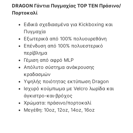
DRAGON Γάντια Πυγμαχίας TOP TEN Πράσινο/
Πορτοκαλί
Ειδικά σχεδιασμένα για Kickboxing και
Πυγμαχία
Εξωτερικά από 100% πολυουρεθάνη
Επένδυση από 100% πολυεστερικό
περίβλημα
Γέμιση από αφρό MLP
Απόλυτο σύστημα ανάκρουσης
κραδασμών
Υψηλής ποιότητας εκτύπωση Dragon
Ισχυρό κούμπωμα με Velcro λωρίδα και
άγκιστρο-και-βρόχος
Χρώματα: πράσινο/πορτοκαλί
Μεγέθη: 10oz, 12oz, 14oz, 16oz