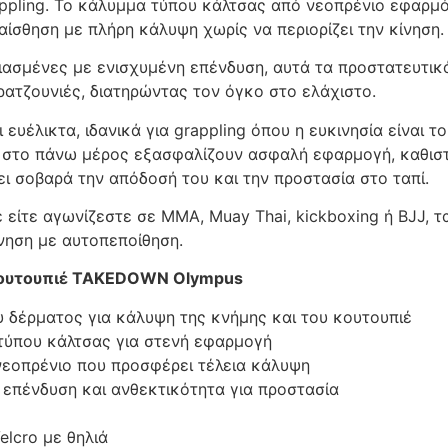
ppling. Το κάλυμμα τύπου κάλτσας από νεοπρένιο εφαρμό
αίσθηση με πλήρη κάλυψη χωρίς να περιορίζει την κίνηση.
ιασμένες με ενισχυμένη επένδυση, αυτά τα προστατευτι
ρατζουνιές, διατηρώντας τον όγκο στο ελάχιστο.
 ευέλικτα, ιδανικά για grappling όπου η ευκινησία είναι το
 στο πάνω μέρος εξασφαλίζουν ασφαλή εφαρμογή, καθιστ
ει σοβαρά την απόδοσή του και την προστασία στο ταπί.
ε είτε αγωνίζεστε σε MMA, Muay Thai, kickboxing ή BJJ, 
νηση με αυτοπεποίθηση.
Κουτουπιέ TAKEDOWN Olympus
υ δέρματος για κάλυψη της κνήμης και του κουτουπιέ
τύπου κάλτσας για στενή εφαρμογή
νεοπρένιο που προσφέρει τέλεια κάλυψη
 επένδυση και ανθεκτικότητα για προστασία
elcro με θηλιά