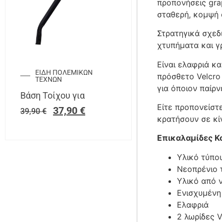
προπονήσεις gra
σταθερή, κομψή 
Στρατηγικά σχεδ
χτυπήματα και γ
Είναι ελαφριά και
ΕΙΔΗ ΠΟΛΕΜΙΚΩΝ
πρόσθετο Velcro
ΤΕΧΝΩΝ
για όποιον παίρν
Βάση Τοίχου για
Είτε προπονείστ
37,90
€
39,90
€
κρατήσουν σε κί
Επικαλαμίδες 
Υλικό τύπο
Νεοπρένιο 
Υλικό από 
Ενισχυμένη
Ελαφριά
2 λωρίδες V