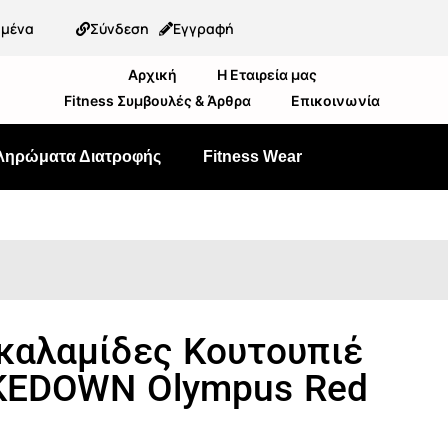
ημένα
Σύνδεση
Εγγραφή
Αρχική
Η Εταιρεία μας
Fitness Συμβουλές & Άρθρα
Επικοινωνία
ληρώματα Διατροφής
Fitness Wear
καλαμίδες Κουτουπιέ
KEDOWN Olympus Red