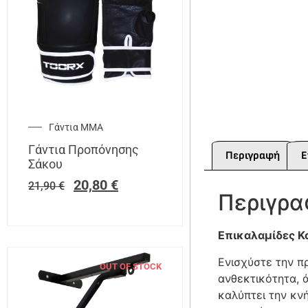
Γάντια ΜΜΑ
Γάντια Προπόνησης
Περιγραφή
Ε
Σάκου
20,80
€
21,90
€
Περιγρ
Επικαλαμίδες 
Ενισχύστε την π
OUT OF STOCK
ανθεκτικότητα, 
καλύπτει την κν