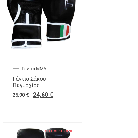
Γάντια ΜΜΑ
Γάντια Σάκου
Πυγμαχίας
24,60
€
25,90
€
OUT OF STOCK