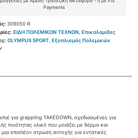
ραγγελίες με Άμεση Τραπεζική Μεταφορά - ή με Iris
Payments
ός:
309050 R
ρίες:
ΕΙΔΗ ΠΟΛΕΜΙΚΩΝ ΤΕΧΝΩΝ
,
Επικαλαμίδες
ες:
OLYMPUS SPORT
,
Εξοπλισμός Πολεμικών
ν
υπιέ για grappling TAKEDOWN, σχεδιασμένες για
ς ποιότητας υλικό που μοιάζει με δέρμα και
 μια επιπλέον στρώση αντοχής για εντατικές