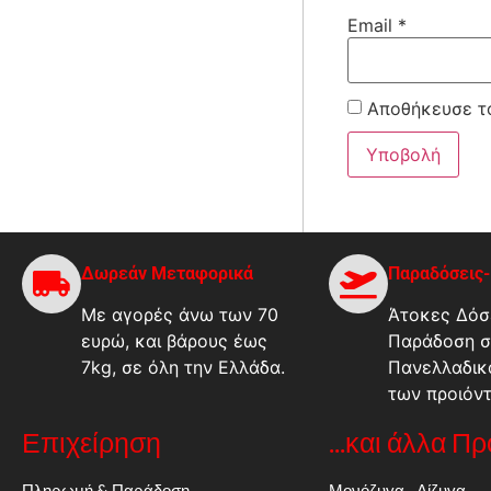
Email
*
Αποθήκευσε το
Δωρεάν Μεταφορικά
Παραδόσεις
Με αγορές άνω των 70
Άτοκες Δόσε
ευρώ, και βάρους έως
Παράδοση σ
7kg, σε όλη την Ελλάδα.
Πανελλαδικ
των προιόν
Επιχείρηση
...και άλλα Π
Πληρωμή & Παράδοση
Μονόζυγα - Δίζυγα