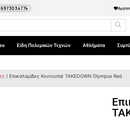
0 6973034774
Αγαπ
ss
Είδη Πολεμικών Τεχνών
Αθλήματα
Συμπ
ες
/ Επικαλαμίδες Κουτουπιέ TAKEDOWN Olympus Red
Επι
TA