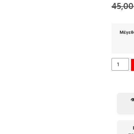
45,0
Μέγεθ
👁