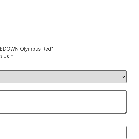
TAKEDOWN Olympus Red”
αι με
*