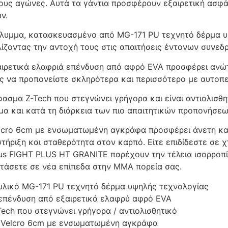
ους αγώνες. Αυτά τα γάντια προσφέρουν εξαιρετική ασφάλε
ν.
λυμμα, κατασκευασμένο από MG-171 PU τεχνητό δέρμα υψ
ίζοντας την αντοχή τους στις απαιτήσεις έντονων συνε
αιρετικά ελαφριά επένδυση από αφρό EVA προσφέρει αν
ς να προπονείστε σκληρότερα και περισσότερο με αυτοπε
ασμα Z-Tech που στεγνώνει γρήγορα και είναι αντιολισθη
μα και κατά τη διάρκεια των πιο απαιτητικών προπονήσεω
lcro 6cm με ενσωματωμένη αγκράφα προσφέρει άνετη κα
τήριξη και σταθερότητα στον καρπό. Είτε επιδίδεστε σε χ
us FIGHT PLUS HT GRANITE παρέχουν την τέλεια ισορροπί
τάσετε σε νέα επίπεδα στην MMA πορεία σας.
υλικό MG-171 PU τεχνητό δέρμα υψηλής τεχνολογίας
επένδυση από εξαιρετικά ελαφρύ αφρό EVA
ech που στεγνώνει γρήγορα / αντιολισθητικό
/Velcro 6cm με ενσωματωμένη αγκράφα