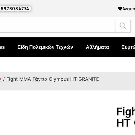
0 6973034774
Αγαπ
ss
Είδη Πολεμικών Τεχνών
Αθλήματα
Συμπ
Α
/ Fight MMA Γάντια Olympus HT GRANITE
Fig
HT