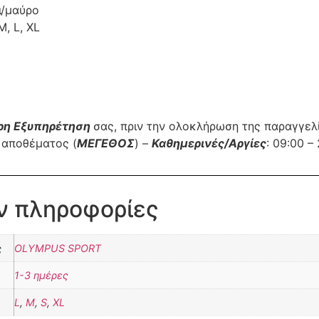
ι/μαύρο
M, L, XL
ρη Εξυπηρέτηση
σας, πριν την ολοκλήρωση της παραγγελ
 αποθέματος (
ΜΕΓΕΘΟΣ
) –
Καθημερινές/Αργίες
: 09:00 –
ν πληροφορίες
ς
OLYMPUS SPORT
1-3 ημέρες
L
,
M
,
S
,
XL