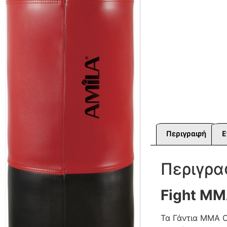
Περιγραφή
Ε
Περιγρ
Fight MM
Τα Γάντια MMA O