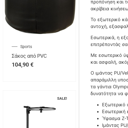
προπόνηση και τ
ακρίβεια κινήσεω
Το εξωτερικό κά
αντοχή, εξασφαλ
Εσωτερικά, η εξ
επιτρέποντάς σα
Sports
Με εσωτερικό ύφ
Σάκος από PVC
και ασφαλή, ακό
104,90
€
Ο ιμάντας PU/Ve
απαράμιλλη υποσ
τα γάντια Olymp
δυνατότητα να φ
SALE!
Εξωτερικό 
Εσωτερική 
Ύφασμα Z-T
Ιμάντας PU