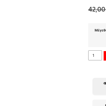
42,0
Μέγεθ
👁