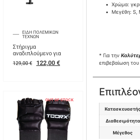
Χρώμα: γκρ
Μεγέθη: S, 
ΕΙΔΗ ΠΟΛΕΜΙΚΩΝ
ΤΕΧΝΩΝ
Στήριγμα
αναδιπλούμενο για
* Για την
Καλύτε
122,00
€
επιβεβαίωση του
129,00
€
Επιπλέο
OUT OF STOCK
Κατασκευαστή
Διαθεσιμότητα
Μέγεθος