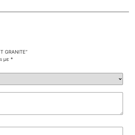
HT GRANITE”
αι με
*