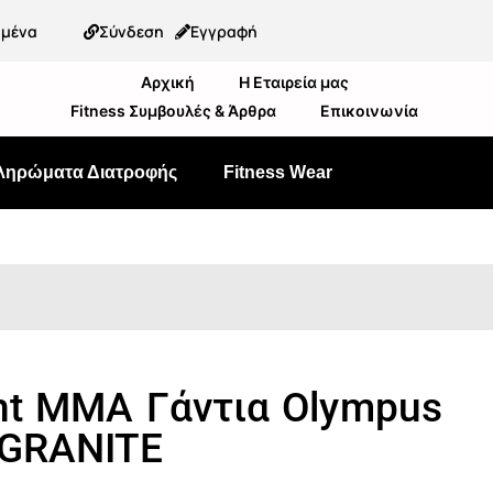
ημένα
Σύνδεση
Εγγραφή
Αρχική
Η Εταιρεία μας
Fitness Συμβουλές & Άρθρα
Επικοινωνία
ληρώματα Διατροφής
Fitness Wear
ht MMA Γάντια Olympus
 GRANITE