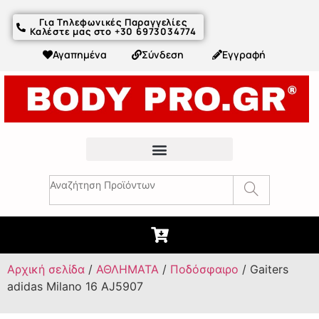
Για Τηλεφωνικές Παραγγελίες
Καλέστε μας στο +30 6973034774
Αγαπημένα
Σύνδεση
Εγγραφή
Fitness Συμβουλές & Άρθρα
Αρχική σελίδα
/
ΑΘΛΗΜΑΤΑ
/
Ποδόσφαιρο
/ Gaiters
adidas Milano 16 AJ5907