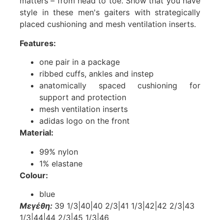
matters – from head to toe. Show that you have
style in these men's gaiters with strategically
placed cushioning and mesh ventilation inserts.
Features:
one pair in a package
ribbed cuffs, ankles and instep
anatomically spaced cushioning for
support and protection
mesh ventilation inserts
adidas logo on the front
Material:
99% nylon
1% elastane
Colour:
blue
Μεγέθη:
39 1/3|40|40 2/3|41 1/3|42|42 2/3|43
1/3|44|44 2/3|45 1/3|46