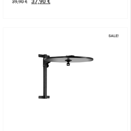
37,90
€
39,90
€
SALE!