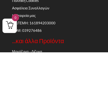
Πολιτική Cookies
Ασφάλεια Συναλλαγών
Η Εταιρεία μας
0
ΑΡ.ΓΕΜΗ: 161894203000
ΑΦΜ: 039276486
...και άλλα Προϊόντα
Μονόζυγα - Δίζυγα
Καράτε Θώρακας Olympus
Μπάλες Γυμναστικής
EXTERIOR
Λάστιχα Γυμναστικής
34,00
€
31,50
€
Σχοινάκια
ΕΠΙΛΟΓΉ
Yoga - Pilates
Εξοπλισμός Crossfit
Θαλάσσια Σπορ
Εξοπλισμός Camping