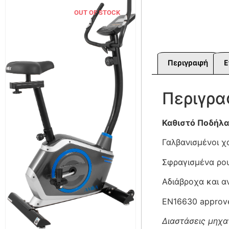
OUT OF STOCK
Περιγραφή
Ε
Περιγρ
Καθιστό Ποδήλα
Γαλβανισμένοι χ
Σφραγισμένα ρο
Αδιάβροχα και α
EN16630 approv
Διαστάσεις μηχ