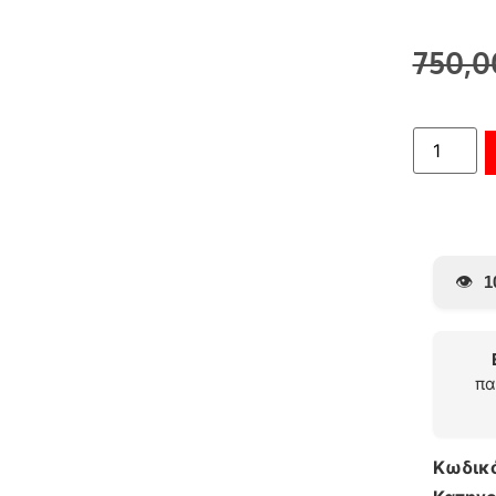
750,
👁️
1
πα
Κωδικ