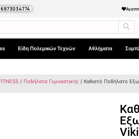
0 6973034774
Αγαπ
ss
Είδη Πολεμικών Τεχνών
Αθλήματα
Συμπ
FITNESS
/
Ποδήλατα Γυμναστικής
/ Καθιστό Ποδήλατο Εξω
Καθ
Εξω
Vik