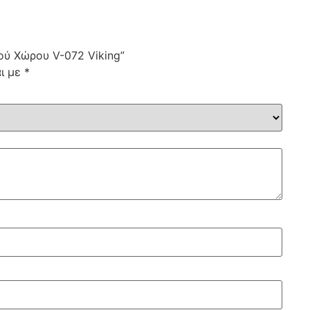
ού Χώρου V-072 Viking”
αι με
*