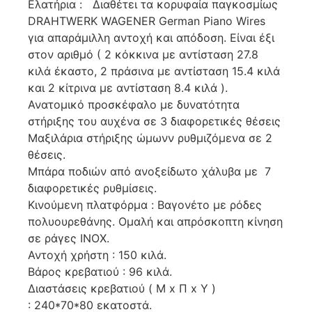
Ελατήρια : Διαθέτει τα κορυφαία παγκοσμίως
DRAHTWERK WAGENER German Piano Wires
για απαράμιλλη αντοχή και απόδοση. Είναι έξι
στον αριθμό ( 2 κόκκινα με αντίσταση 27.8
κιλά έκαστο, 2 πράσινα με αντίσταση 15.4 κιλά
και 2 κίτρινα με αντίσταση 8.4 κιλά ).
Ανατομικό προσκέφαλο με δυνατότητα
στήριξης του αυχένα σε 3 διαφορετικές θέσεις
Μαξιλάρια στήριξης ώμωνν ρυθμιζόμενα σε 2
θέσεις.
Μπάρα ποδιών από ανοξείδωτο χάλυβα με 7
διαφορετικές ρυθμίσεις.
Κινούμενη πλατφόρμα : Bαγονέτο με ρόδες
πολυουρεθάνης. Ομαλή και απρόσκοπτη κίνηση
σε ράγες INOX.
Αντοχή χρήστη : 150 κιλά.
Βάρος κρεβατιού : 96 κιλά.
Διαστάσεις κρεβατιού ( M x Π x Y )
: 240*70*80 εκατοστά.