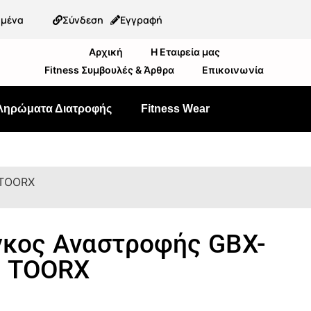
ημένα
Σύνδεση
Εγγραφή
Αρχική
Η Εταιρεία μας
Fitness Συμβουλές & Άρθρα
Επικοινωνία
ληρώματα Διατροφής
Fitness Wear
 TOORX
κος Αναστροφής GBX-
0 TOORX