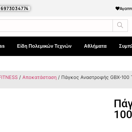
0 6973034774
Αγαπ
ss
Είδη Πολεμικών Τεχνών
Αθλήματα
Συμπ
FITNESS
/
Αποκατάσταση
/ Πάγκος Αναστροφής GBX-100
Πάγ
10