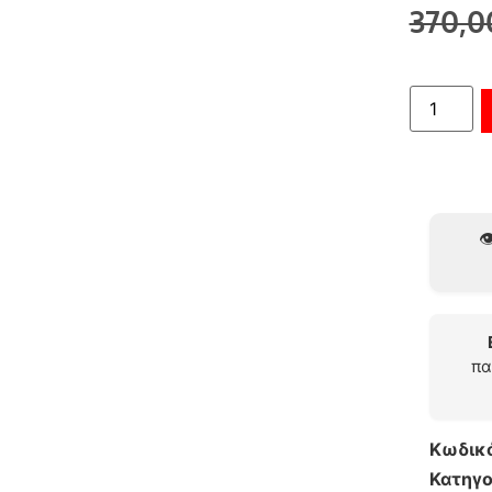
370,
👁
πα
Κωδικ
Κατηγο