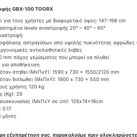
οφής GBX-100 TOORX
ο για τους χρήστες με διαφορετικό ύψος: 147-198 cm
αστημένα levels αναστροφής 20° – 40° – 60°
αναστροφή
ασφάλισης αστραγάλων απο υψηλής πυκνότητας αφρώδες 
εργονομικές αντιολισθητικές λαβές
0 mm πάχος γεμίσματος που μπορεί να πλυθεί
 για αποθήκευση
 όταν στηθεί (ΜxΠxΥ): 1590 x 730 x 1550/2120 mm
 όταν διπλωθεί (ΜxΠxΥ): 1900 x 730 x 550 mm
ρος χρήστη: 120 kg
 (Kg): 29
 συσκευασίας (ΜxΠxΥ σε cm): 126x74x18cm
: 0.17
4 μήνες
τερη εξυπηρέτηση σας, παρακαλούμε πριν ολοκληρώσετε