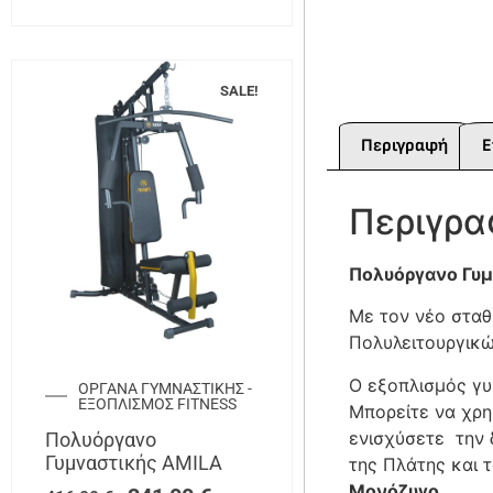
SALE!
Περιγραφή
Ε
Περιγρ
Πολυόργανο Γυμ
Με τον νέο σταθ
Πολυλειτουργικώ
Ο εξοπλισμός γυ
ΟΡΓΑΝΑ ΓΥΜΝΑΣΤΙΚΗΣ -
ΕΞΟΠΛΙΣΜΟΣ FITNESS
Μπορείτε να χρη
ενισχύσετε την 
Πολυόργανο
Γυμναστικής AMILA
της Πλάτης και 
Μονόζυγο