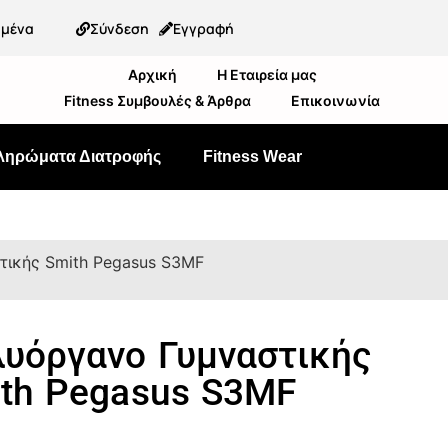
ημένα
Σύνδεση
Εγγραφή
Αρχική
Η Εταιρεία μας
Fitness Συμβουλές & Άρθρα
Επικοινωνία
ληρώματα Διατροφής
Fitness Wear
τικής Smith Pegasus S3MF
υόργανο Γυμναστικής
th Pegasus S3MF