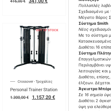
341,00
€
416,00
€
Πολλαπλές λαβέ
Σχεδιασμένο με 
Μέγιστο Βάρος Σ
Σύστημα Smith
Νέος σχεδιασμό
OUT OF STOCK
Με το σύστημα μ
Κατασκευασμένο 
Διαθέτει 16 επί
Σύστημα Πλάτη
Επαγγελματικών
Περιλαμβάνει υψ
λειτουργίας και 
Διαθέτει, επίση
Crossover - Τροχαλίες
έλξεων. Δέχεται
Άγκιστρα Μπάρ
Personal Trainer Station
Σε 16 σημεία ύψ
1.157,20
€
1.300,00
€
Διαθέτει 2 άγκι
ύψη για ελεύθερ