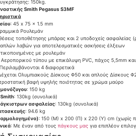
υγκράτησης: 150kg.
ναστικής Smith Pegasus S3MF
ηριστικά
σίου
: 45 x 75 x 1.5 mm
Γραμμικά Ρουλεμάν
 θέσεις τοποθέτησης μπάρας και 2 υποδοχείς ασφαλείας (
λαπλών λαβών για αποτελεσματικές ασκήσεις έλξεων
στικοποιημένες με ρουλεμάν
: Αεροπορικού τύπου με επικάλυψη PVC, πάχος 5,5mm και
 Περιλαμβάνονται 4 διαφορετικά
 Δέχεται Ολυμπιακούς Δίσκους Φ50 και απλούς Δίσκους Φ
κτροστατική βαφή υψηλής ποιότητας σε χρώμα μαύρο
 μονόζυγου
: 150 kg
 Smith
: 130kg (συνολικά)
 άγκιστρων ασφαλείας
: 130kg (συνολικά)
ατασκευής
: 94.6 kg
ναρμολογημένο)
: 150 (Μ) x 200 (Π) x 220 (Υ) cm (χωρίς 
ανικά
: Με έναν από τους
πάγκους μας
για επιπλέον επιλο