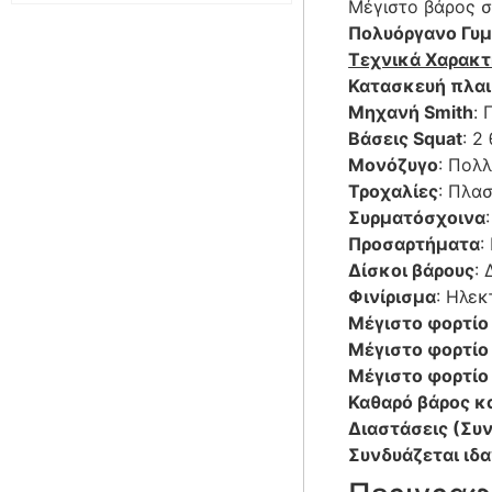
Μέγιστο βάρος σ
Πολυόργανο Γυμ
Τεχνικά Χαρακτ
Κατασκευή πλαι
Μηχανή Smith
: 
Βάσεις Squat
: 2
Μονόζυγο
: Πολ
Τροχαλίες
: Πλα
Συρματόσχοινα
Προσαρτήματα
:
Δίσκοι βάρους
:
Φινίρισμα
: Ηλε
Μέγιστο φορτίο
Μέγιστο φορτίο
Μέγιστο φορτίο
Καθαρό βάρος κ
Διαστάσεις (Συ
Συνδυάζεται ιδ