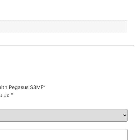
mith Pegasus S3MF”
αι με
*