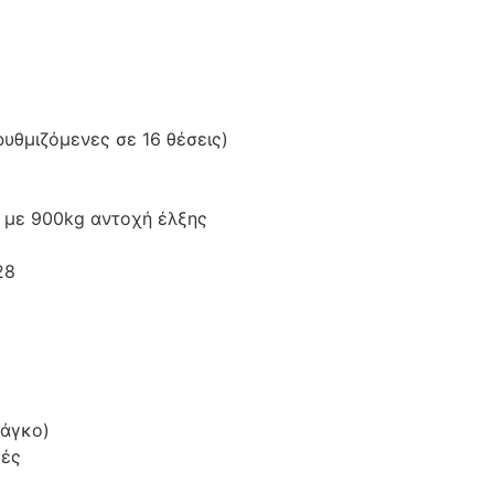
ρυθμιζόμενες σε 16 θέσεις)
 με 900kg αντοχή έλξης
28
πάγκο)
γές