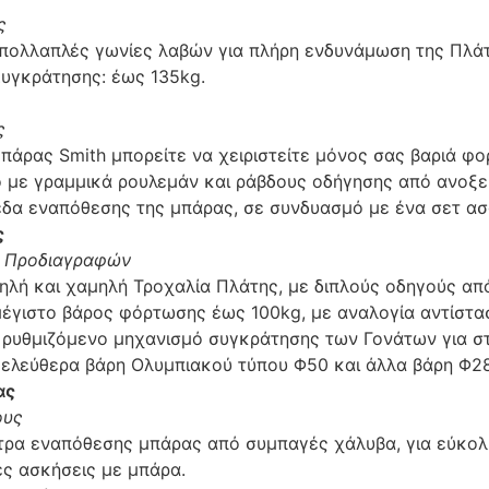
ς
πολλαπλές γωνίες λαβών για πλήρη ενδυνάμωση της Πλάτ
υγκράτησης: έως 135kg.
ς
πάρας Smith μπορείτε να χειριστείτε μόνος σας βαριά φο
με γραμμικά ρουλεμάν και ράβδους οδήγησης από ανοξείδ
πεδα εναπόθεσης της μπάρας, σε συνδυασμό με ένα σετ ασ
ς
 Προδιαγραφών
ηλή και χαμηλή Τροχαλία Πλάτης, με διπλούς οδηγούς απ
μέγιστο βάρος φόρτωσης έως 100kg, με αναλογία αντίσταση
ς, ρυθμιζόμενο μηχανισμό συγκράτησης των Γονάτων για 
 ελεύθερα βάρη Ολυμπιακού τύπου Φ50 και άλλα βάρη Φ28
ας
ους
στρα εναπόθεσης μπάρας από συμπαγές χάλυβα, για εύκολ
ες ασκήσεις με μπάρα.