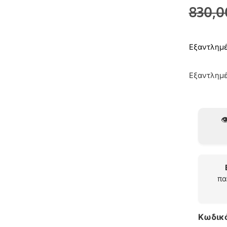
830,
Εξαντλημ
Εξαντλημ
👁
πα
Κωδικ