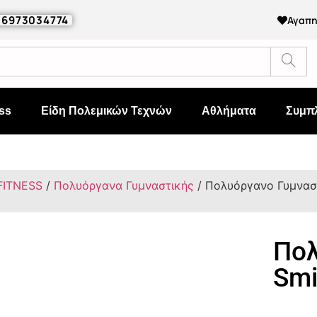
0 6973034774
Αγαπ
ss
Είδη Πολεμικών Τεχνών
Αθλήματα
Συμπ
FITNESS
/
Πολυόργανα Γυμναστικής
/ Πολυόργανο Γυμνασ
Πολ
Smi