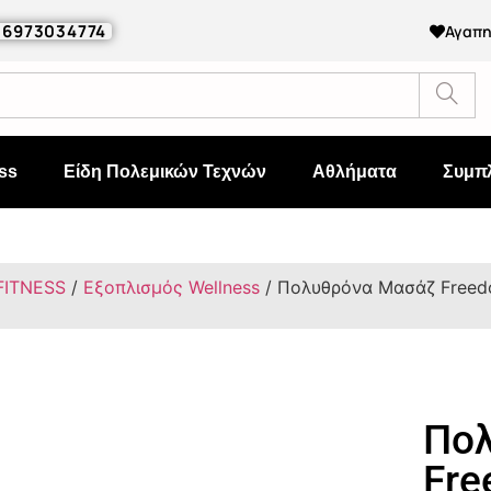
0 6973034774
Αγαπ
ss
Είδη Πολεμικών Τεχνών
Αθλήματα
Συμπ
FITNESS
/
Εξοπλισμός Wellness
/ Πολυθρόνα Μασάζ Freed
Πο
Fre