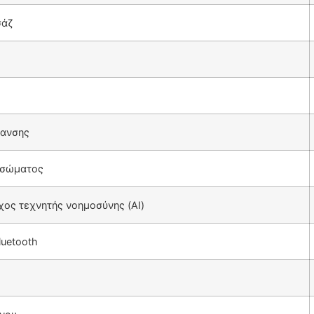
σάζ
μανσης
 σώματος
ος τεχνητής νοημοσύνης (AI)
luetooth