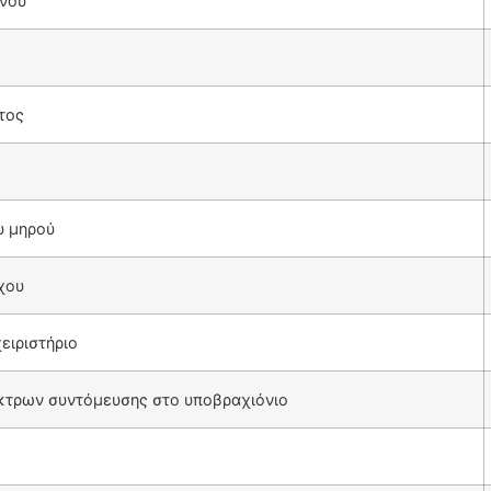
νου
τος
υ μηρού
χου
ειριστήριο
ήκτρων συντόμευσης στο υποβραχιόνιο