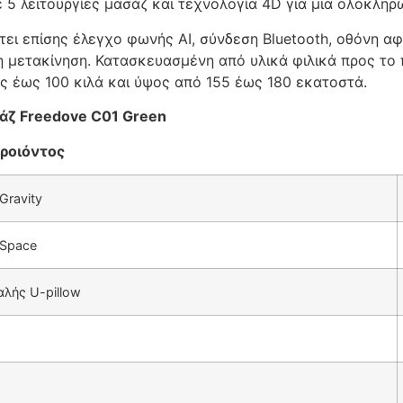
 5 λειτουργίες μασάζ και τεχνολογία 4D για μια ολοκλη
τει επίσης έλεγχο φωνής AI, σύνδεση Bluetooth, οθόνη 
η μετακίνηση. Κατασκευασμένη από υλικά φιλικά προς το π
ς έως 100 κιλά και ύψος από 155 έως 180 εκατοστά.
ζ Freedove C01 Green
ροιόντος
Gravity
 Space
λής U-pillow
ζ