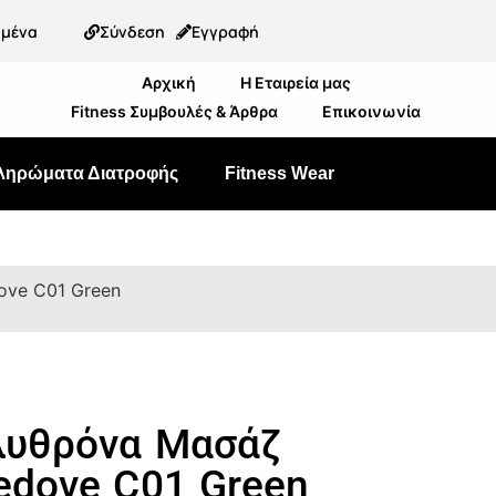
ημένα
Σύνδεση
Εγγραφή
Αρχική
Η Εταιρεία μας
Fitness Συμβουλές & Άρθρα
Επικοινωνία
ληρώματα Διατροφής
Fitness Wear
ove C01 Green
λυθρόνα Μασάζ
edove C01 Green