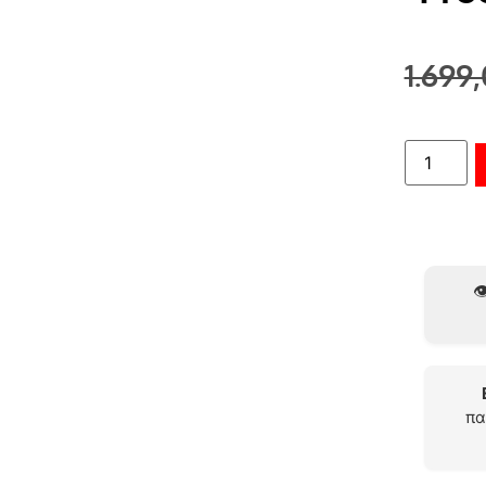
1.699
👁
πα