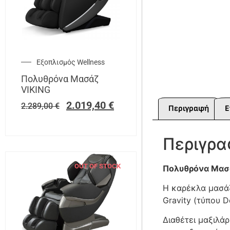
Εξοπλισμός Wellness
Πολυθρόνα Μασάζ
VIKING
2.019,40
€
2.289,00
€
Περιγραφή
Ε
Περιγρ
OUT OF STOCK
Πολυθρόνα Μασά
Η καρέκλα μασάζ
Gravity (τύπου D
Διαθέτει μαξιλάρ