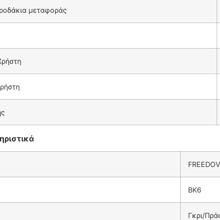
ροδάκια μεταφοράς
ς
Χρήστη
ρήστη
ής
ηριστικά
FREEDOV
ΒΚ6
Γκρι/Πρά