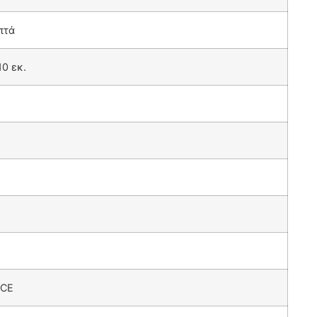
πτά
10 εκ.
 CE