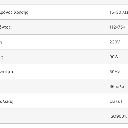
Χρόνος Χρήσης
15-30 λε
όντος
112*75*1
η
220V
ύς
90W
νότητα
50Hz
66 κιλά
αλείας
Class I
ISO9001,