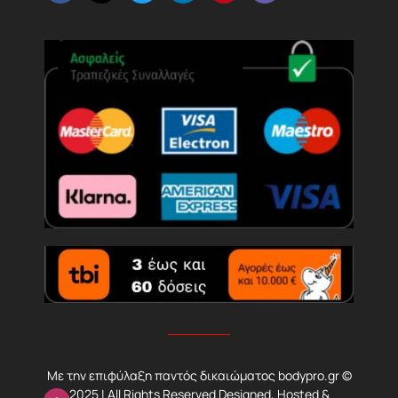
Με την επιφύλαξη παντός δικαιώματος bodypro.gr ©
2025 | All Rights Reserved Designed, Hosted &