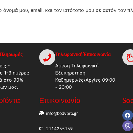
 όνομά μου, email, και τον ιστότοπο μου σε αυτόν τον π
-Πληρωμές
Τηλεφωνική Έπικοινωνία
ις -
Άμεση Τηλεφωνική
ε 1-3 ημέρες
Εξυπηρέτηση
ά στο 90%
Καθημερινές/Αργίες 09:00
των μας.
- 23:00
ροϊόντα
Επικοινωνία
Soc
info@bodypro.gr
2114255159