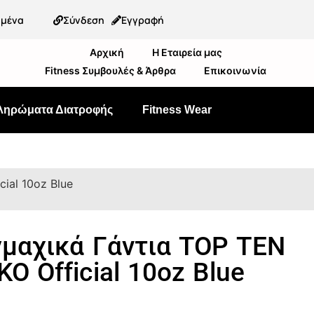
ημένα
Σύνδεση
Εγγραφή
Αρχική
Η Εταιρεία μας
Fitness Συμβουλές & Άρθρα
Επικοινωνία
ληρώματα Διατροφής
Fitness Wear
ial 10oz Blue
μαχικά Γάντια TOP TEN
O Official 10oz Blue