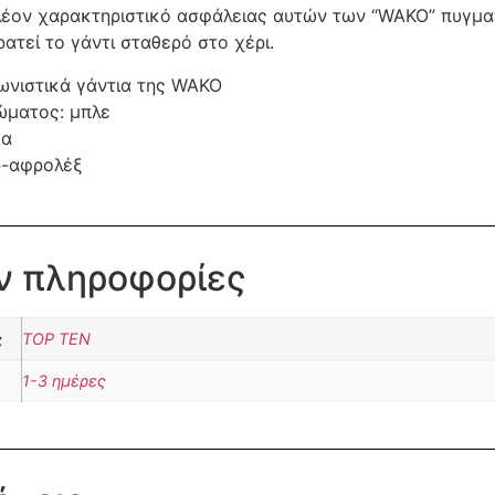
λέον χαρακτηριστικό ασφάλειας αυτών των “WAKO” πυγμαχ
ατεί το γάντι σταθερό στο χέρι.
ωνιστικά γάντια της WAKO
ώματος: μπλε
μα
ρ-αφρολέξ
ν πληροφορίες
ς
TOP TEN
1-3 ημέρες