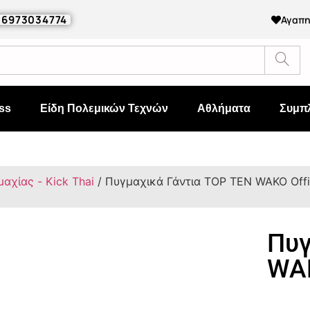
0 6973034774
Αγαπ
ss
Είδη Πολεμικών Τεχνών
Αθλήματα
Συμπ
αχίας - Kick Thai
/ Πυγμαχικά Γάντια TOP TEN WAKO Offic
Πυγ
WAK