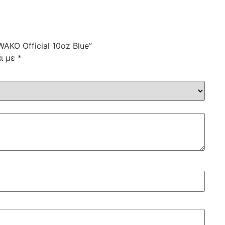
AKO Official 10oz Blue”
αι με
*