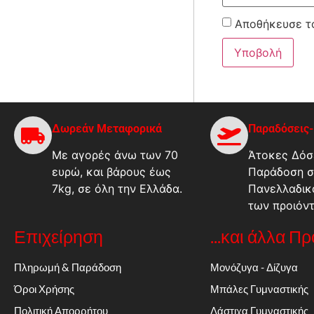
Αποθήκευσε το
Δωρεάν Μεταφορικά
Παραδόσεις
Με αγορές άνω των 70
Άτοκες Δόσε
ευρώ, και βάρους έως
Παράδοση σ
7kg, σε όλη την Ελλάδα.
Πανελλαδικ
των προιόν
Επιχείρηση
...και άλλα Π
Πληρωμή & Παράδοση
Μονόζυγα - Δίζυγα
Όροι Χρήσης
Μπάλες Γυμναστικής
Πολιτική Απορρήτου
Λάστιχα Γυμναστικής