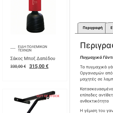
Περιγραφή
Ε
Περιγρ
ΕΙΔΗ ΠΟΛΕΜΙΚΩΝ
ΤΕΧΝΩΝ
Πυγμαχικά Γάντι
Σάκος Μποξ Δαπέδου
315,00
€
330,00
€
Τα πυγμαχικά γά
Οργανισμών από 
μαχητές σε λαμπ
Κατασκευασμένα 
επίπεδες αντίθε
OUT OF STOCK
ανθεκτικότητα
Η γέμιση του γα