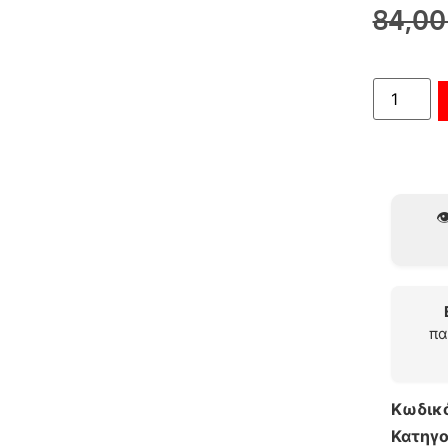
84,0
👁
πα
Κωδικ
Κατηγο