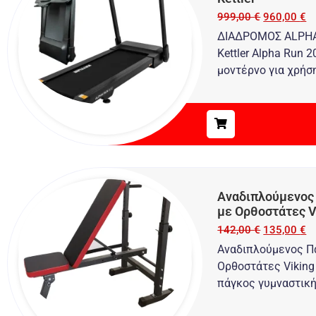
999,00
€
960,00
€
ΔΙΑΔΡΟΜΟΣ ALPHA
Kettler Alpha Run 
μοντέρνο για χρήσ
Αναδιπλούμενος
με Ορθοστάτες V
142,00
€
135,00
€
Αναδιπλούμενος Π
Ορθοστάτες Viking
πάγκος γυμναστικής