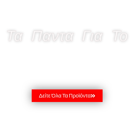
Τα Παντα Για Το
FITNESS
Δείτε Όλα Τα Προϊόντα