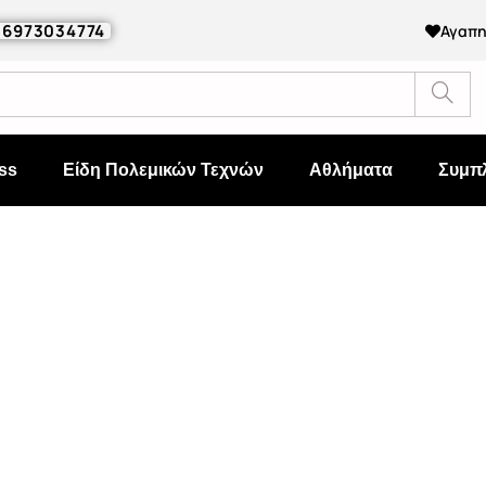
0 6973034774
Αγαπ
ss
Είδη Πολεμικών Τεχνών
Αθλήματα
Συμπ