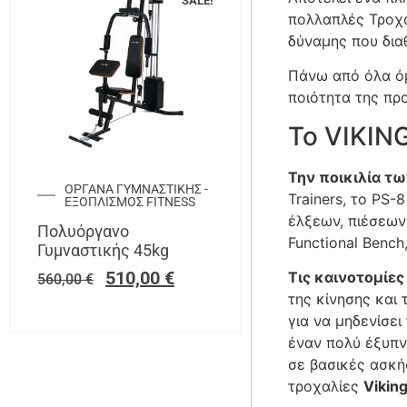
SALE!
πολλαπλές Τροχα
δύναμης που δια
Πάνω από όλα όμ
ποιότητα της πρ
To VIKING
Την ποικιλία 
ΟΡΓΑΝΑ ΓΥΜΝΑΣΤΙΚΗΣ -
Trainers, το PS
ΕΞΟΠΛΙΣΜΟΣ FITNESS
έλξεων, πιέσεων
Πολυόργανο
Functional Benc
Γυμναστικής 45kg
510,00
€
Τις καινοτομίε
560,00
€
της κίνησης και 
για να μηδενίσει
έναν πολύ έξυπν
σε βασικές ασκήσ
τροχαλίες
Viking