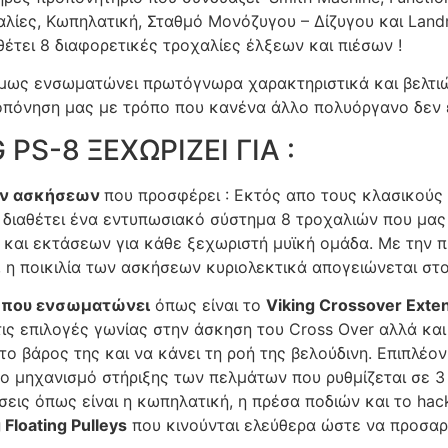
λίες, Κωπηλατική, Σταθμό Μονόζυγου – Δίζυγου και Land
θέτει 8 διαφορετικές τροχαλίες έλξεων και πιέσων !
ως ενσωματώνει πρωτόγνωρα χαρακτηριστικά και βελτιώσ
οπόνηση μας με τρόπο που κανένα άλλο πολυόργανο δεν 
 PS-8 ΞEΧΩΡΙΖΕΙ ΓΙΑ :
των ασκήσεων
που προσφέρει : Εκτός απο τους κλασικούς 
-8 διαθέτει ένα εντυπωσιακό σύστημα 8 τροχαλιών που μας
 και εκτάσεων για κάθε ξεχωριστή μυϊκή ομάδα. Με την 
h, η ποικιλία των ασκήσεων κυριολεκτικά απογειώνεται σ
ς που ενσωματώνει
όπως είναι το
Viking Crossover Exte
τις επιλογές γωνίας στην άσκηση του Cross Over αλλά κα
 το βάρος της και να κάνει τη ροή της βελούδινη. Επιπλέ
ο μηχανισμό στήριξης των πελμάτων που ρυθμίζεται σε 3 
εις όπως είναι η κωπηλατική, η πρέσα ποδιών και το hack
 Floating Pulleys
που κινούνται ελεύθερα ώστε να προσαρ