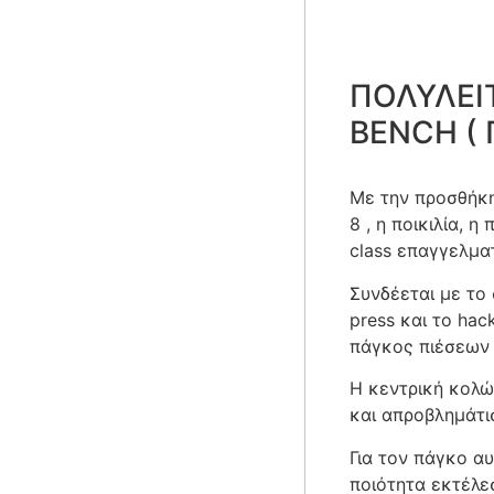
ΠΟΛΥΛEI
BENCH (
Με την προσθήκη
8 , η ποικιλία,
class επαγγελμα
Συνδέεται με το
press και το hac
πάγκος πιέσεων 
Η κεντρική κολών
και απροβλημάτι
Για τον πάγκο α
ποιότητα εκτέλ