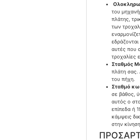
Ολοκληρωμ
του μηχανή
πλάτης, τρι
των τροχαλ
εναρμονίζε
εδράζονται 
αυτές που σ
τροχαλίες 
Σταθμός Μ
πλάτη σας.
του πήχη.
Σταθμό κω
σε βάθος, ύ
αυτός ο στ
επίπεδα ή 
κάμψεις δικ
στην κίνηση
ΠΡΟΣΑΡΤ