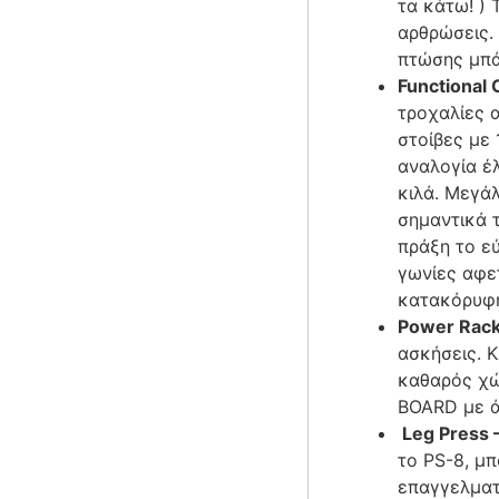
τα κάτω! ) 
αρθρώσεις. 
πτώσης μπά
Functional 
τροχαλίες 
στοίβες με 
αναλογία έλ
κιλά. Μεγά
σημαντικά τ
πράξη το ε
γωνίες αφετ
κατακόρυφη
Power Rack
ασκήσεις. 
καθαρός χώ
BOARD με ά
Leg Press 
το PS-8, μ
επαγγελματ