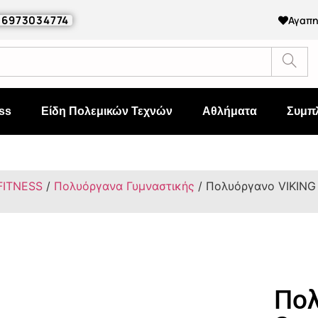
0 6973034774
Αγαπ
ss
Είδη Πολεμικών Τεχνών
Αθλήματα
Συμπ
FITNESS
/
Πολυόργανα Γυμναστικής
/ Πολυόργανο VIKING 
Πολ