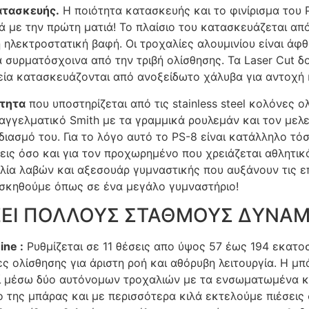
ατασκευής.
Η ποιότητα κατασκευής και το φινίρισμα του P
ά με την πρώτη ματιά! Το πλαίσιο του κατασκευάζεται α
 ηλεκτροστατική βαφή. Οι τροχαλίες αλουμινίου είναι άφ
 συρματόσχοινα από την τριβή ολίσθησης. Τα Laser Cut δ
εία κατασκευάζονται από ανοξείδωτο χάλυβα για αντοχή 
ότητα
που υποστηρίζεται από τις stainless steel κολόνες 
παγγελματικό Smith με τα γραμμικά ρουλεμάν και τον μελ
ιασμό του. Για το λόγο αυτό το PS-8 είναι κατάλληλο τόσ
εις όσο και για τον προχωρημένο που χρειάζεται αθλητι
ιλία λαβών και αξεσουάρ γυμναστικής που αυξάνουν τις επ
σκηθούμε όπως σε ένα μεγάλο γυμναστήριο!
ΕΙ ΠΟΛΛΟΥΣ ΣΤΑΘΜΟΥΣ ΔΥΝΑΜΗ
ine :
Ρυθμίζεται σε 11 θέσεις απο ύψος 57 έως 194 εκατ
ς ολίσθησης για άριστη ροή και αθόρυβη λειτουργία. Η μπ
ί μέσω δύο αυτόνομων τροχαλιών με τα ενσωματωμένα κιλ
ο της μπάρας και με περισσότερα κιλά εκτελούμε πιέσει