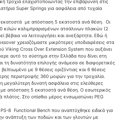
ική τροχιά ελαχιστοποιώντας την επιβάρυνση στις
ατήρια Super Springs για ασφάλεια από τυχαία
1 εκατοστά με απόσταση 5 εκατοστά ανά θέση. Οι
0 κιλών καλιμπραρισμένων ατσάλινων πλακών (2
εί βέβαια να λειτουργήσει και ανεξάρτητα. Εδώ ή
ossover χρειαζόμαστε μικρότερες υποδιαιρέσεις στα
 Viking Cross Over Extension System που αυξάνει
έφερε αυτό το σύστημα στην Ελλάδα που δίνει στη
αι τη δυνατότητα επιλογής ανάμεσα σε διαφορετικές
βελτιωμένο με 9 θέσεις οριζόντιας και 6 θέσεις
ρης περιστροφής 360 μοιρών για την τροχαλία.
τη μεγαλύτερη δυνατή ασφάλεια στις ελεύθερες
 με απόσταση 5 εκατοστά ανά θέση. Ο εσωτερικός
τά πλάτος. Στο οπίσθιο μέρος ενσωματώνει PEG
PS-8 Functional Bench που αναπτύχθηκε ειδικά για
την ανάπτυξη των ποδιών και των γλουτών με