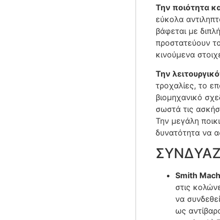
Την ποιότητα κ
εύκολα αντιληπτ
βάφεται με διπλή
προστατεύουν τα
κινούμενα στοιχ
Την λειτουργικ
τροχαλίες, το ε
βιομηχανικό σχεδ
σωστά τις ασκήσ
Την μεγάλη ποικ
δυνατότητα να α
ΣΥΝΔΥΑΖ
Smith Mach
στις κολώνε
να συνδεθε
ως αντίβαρ