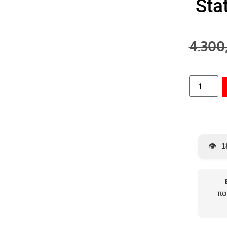
Sta
4.300
👁️
1
πα