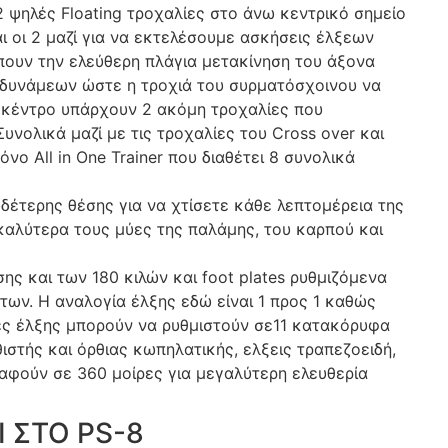
2 ψηλές Floating τροχαλίες στο άνω κεντρικό σημείο
 οι 2 μαζί για να εκτελέσουμε ασκήσεις έλξεων
τρέπουν την ελεύθερη πλάγια μετακίνηση του άξονα
δυνάμεων ώστε η τροχιά του συρματόσχοινου να
 κέντρο υπάρχουν 2 ακόμη τροχαλίες που
υνολικά μαζί με τις τροχαλίες του Cross over και
όνο All in One Trainer που διαθέτει 8 συνολικά
δέτερης θέσης για να χτίσετε κάθε λεπτομέρεια της
 καλύτερα τους μύες της παλάμης, του καρπού και
ς και των 180 κιλών και foot plates ρυθμιζόμενα
των. Η αναλογία έλξης εδώ είναι 1 προς 1 καθώς
ονες έλξης μπορούν να ρυθμιστούν σε11 κατακόρυφα
στής και όρθιας κωπηλατικής, ελξεις τραπεζοειδή,
ραφούν σε 360 μοίρες για μεγαλύτερη ελευθερία
 ΣΤΟ PS-8