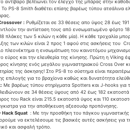
Το αντίβαρο βελτιώνει τον έλεγχο της μπάρας στην καθοδ
Το PS-8 Smith διαθέτει επίσης βαρέως τύπου ατσάλινα ελ
ρας.
Crossover :
Ρυθμίζεται σε 33 θέσεις απο ύψος 28 έως 19
αντλούν την αντίσταση τους από ενσωματωμένο φόρτο 18
18 πλάκες των 5 κιλών η κάθε μία). Η κάθε τροχαλία μπορ
ξης των κιλών είναι 2 προς 1 αφού στις ασκήσεις του Cr
λο πλεονέκτημα η ενσωμάτωση του καινοτόμου μηχανισμού
ο εύρος και την ελευθερία της κίνησης. Πρώτη η Viking 
ύρος κίνησης ενός μεγάλου γυμναστηριακού Cross Over κ
ηρίας της άσκησης! Στο PS-8 το σύστημα είναι περαιτέρω 
ς επιλογής για το βραχίονα καθώς και δυνατότητα ελεύθε
:
Με βαρέως τύπου στηρίγματα Spotters και J-hooks για 
Κλειδώνουν σε 34 θέσεις ύψους από 42 έως 182 εκατοστά
ρος του Rack είναι 215.5 εκατοστά ύψος και 110 εκατοσ
γκιστρα για την αποθήκευση αξεσουάρ προπόνησης.
– Hack Squat
: Με την προσθήκη του πάγκου γυμναστικής 
πορούμε να εκτελέσουμε τις βασικές αυτές ασκήσεις για 
ικό και ασφαλή τρόπο.