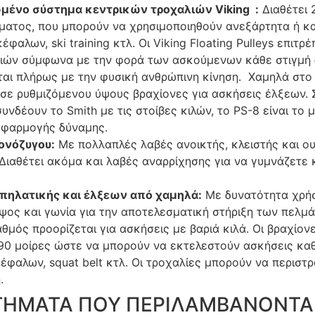
ένο σύστημα κεντρικών τροχαλιών Viking :
Διαθέτει 
ματος, που μπορούν να χρησιμοποιηθούν ανεξάρτητα ή και
κέφαλων, ski training κτλ. Οι Viking Floating Pulleys επι
ιών σύμφωνα με την φορά των ασκούμενων κάθε στιγμή 
ται πλήρως με την φυσική ανθρώπινη κίνηση. Χαμηλά στο
σε ρυθμιζόμενου ύψους βραχίονες για ασκήσεις έλξεων. Σ
υνδέουν το Smith με τις στοίβες κιλών, το PS-8 είναι το μ
εφαρμογής δύναμης.
ονόζυγου:
Με πολλαπλές λαβές ανοικτής, κλειστής και ου
 Διαθέτει ακόμα και λαβές αναρρίχησης για να γυμνάζετε
πηλατικής και έλξεων από χαμηλά:
Με δυνατότητα χρήση
ψος και γωνία για την αποτελεσματική στήριξη των πελμά
αθμός προορίζεται για ασκήσεις με βαριά κιλά. Οι βραχί
190 μοίρες ώστε να μπορούν να εκτελεστούν ασκήσεις καθι
έφαλων, squat belt κτλ. Οι τροχαλίες μπορούν να περιστ
.
ΗΜΑΤΑ ΠΟΥ ΠΕΡΙΛΑΜΒΑΝΟΝΤΑΙ