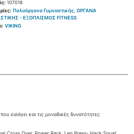
ός:
107018
ρίες:
Πολυόργανα Γυμναστικής
,
ΟΡΓΑΝΑ
ΣΤΙΚΗΣ - ΕΞΟΠΛΙΣΜΟΣ FITNESS
α:
VIKING
που εισάγει και τις μοναδικές δυνατότητες
al Cross Over, Power Rack, Leg Press- Hack Squat,