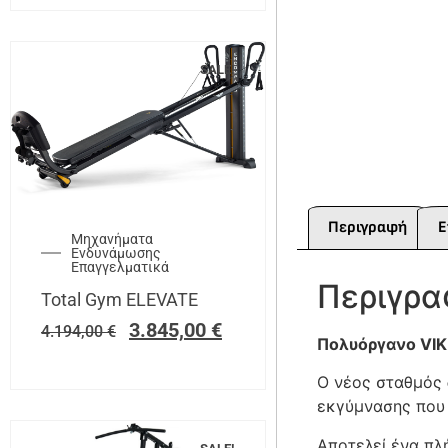
SALE!
Περιγραφή
Ε
Μηχανήματα
Ενδυνάμωσης
Επαγγελματικά
Περιγρ
Total Gym ELEVATE
3.845,00
€
4.194,00
€
Πολυόργανο VIK
O νέος σταθμός δ
εκγύμνασης που 
Αποτελεί ένα πλή